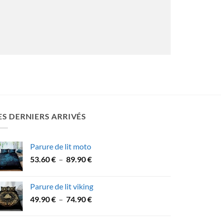
ES DERNIERS ARRIVÉS
Parure de lit moto
Plage
53.60
€
–
89.90
€
de
prix :
Parure de lit viking
53.60 €
Plage
49.90
€
–
74.90
€
à
de
89.90 €
prix :