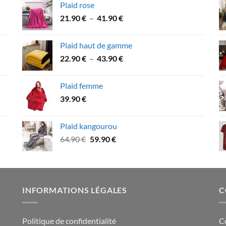
Plaid rose
Plage
21.90
€
–
41.90
€
de
prix :
Plaid haut de gamme
21.90 €
Plage
22.90
€
–
43.90
€
à
de
41.90 €
prix :
Plaid femme
22.90 €
39.90
€
à
43.90 €
Plaid kangourou
Le
Le
64.90
€
59.90
€
prix
prix
initial
actuel
était :
est :
64.90 €.
59.90 €.
INFORMATIONS LÉGALES
C
Politique de confidentialité
C