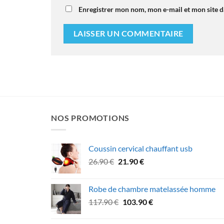
Enregistrer mon nom, mon e-mail et mon site 
NOS PROMOTIONS
Coussin cervical chauffant usb
Le
Le
26.90
€
21.90
€
prix
prix
initial
actuel
Robe de chambre matelassée homme
était :
est :
Le
Le
117.90
€
103.90
€
26.90 €.
21.90 €.
prix
prix
initial
actuel