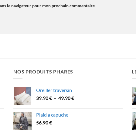
dans le navigateur pour mon prochain commentaire.
NOS PRODUITS PHARES
L
Oreiller traversin
Plage
39.90
€
–
49.90
€
de
prix :
Plaid a capuche
39.90 €
56.90
€
à
49.90 €