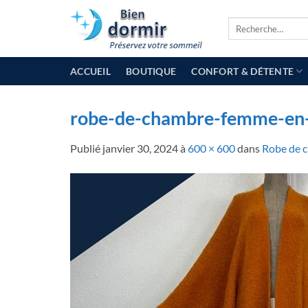
Passer
Recherche
au
pour :
contenu
ACCUEIL
BOUTIQUE
CONFORT & DÉTENTE
robe-de-chambre-femme-en-
Publié
janvier 30, 2024
à
600 × 600
dans
Robe de 