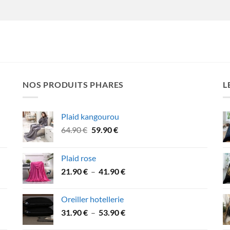
NOS PRODUITS PHARES
L
Plaid kangourou
Le
Le
64.90
€
59.90
€
prix
prix
initial
actuel
Plaid rose
était :
est :
Plage
21.90
€
–
41.90
€
64.90 €.
59.90 €.
de
prix :
Oreiller hotellerie
21.90 €
Plage
31.90
€
–
53.90
€
à
de
41.90 €