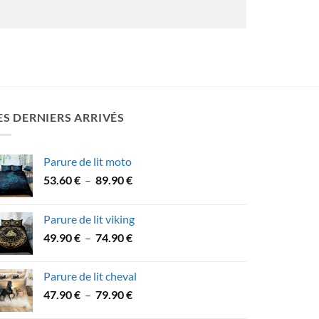
ES DERNIERS ARRIVÉS
Parure de lit moto
Plage
53.60
€
–
89.90
€
de
prix :
Parure de lit viking
53.60 €
Plage
49.90
€
–
74.90
€
à
de
89.90 €
prix :
Parure de lit cheval
49.90 €
Plage
47.90
€
–
79.90
€
à
de
74.90 €