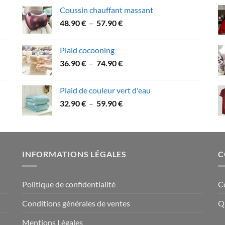
prix :
Coussin chauffant massant
31.90 €
Plage
48.90
€
–
57.90
€
à
de
53.90 €
prix :
Plaid cocooning
48.90 €
Plage
36.90
€
–
74.90
€
à
de
57.90 €
prix :
Plaid de couleur vert d'eau
36.90 €
Plage
32.90
€
–
59.90
€
à
de
74.90 €
prix :
32.90 €
à
INFORMATIONS LÉGALES
C
59.90 €
Politique de confidentialité
C
Conditions générales de ventes
Q
Mentions Légales