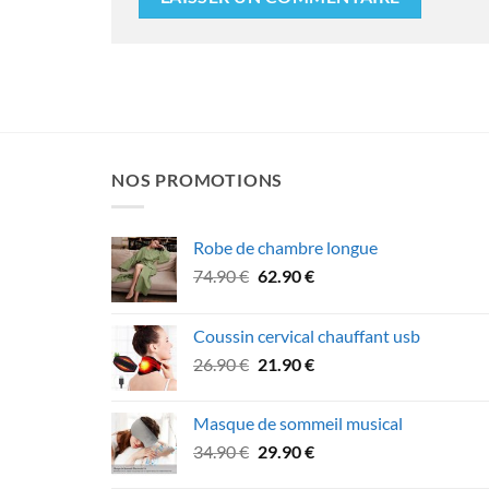
NOS PROMOTIONS
Robe de chambre longue
Le
Le
74.90
€
62.90
€
prix
prix
initial
actuel
Coussin cervical chauffant usb
était :
est :
Le
Le
26.90
€
21.90
€
74.90 €.
62.90 €.
prix
prix
initial
actuel
Masque de sommeil musical
était :
est :
Le
Le
34.90
€
29.90
€
26.90 €.
21.90 €.
prix
prix