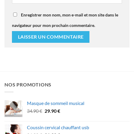
Enregistrer mon nom, mon e-mail et mon site dans le
navigateur pour mon prochain commentaire.
NOS PROMOTIONS
Masque de sommeil musical
Le
Le
34.90
€
29.90
€
prix
prix
initial
actuel
Coussin cervical chauffant usb
était :
est :