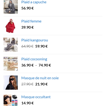
Plaid a capuche
56.90
€
Plaid femme
39.90
€
Plaid kangourou
Le
Le
64.90
€
59.90
€
prix
prix
initial
actuel
Plaid cocooning
était :
est :
Plage
36.90
€
–
74.90
€
64.90 €.
59.90 €.
de
prix :
Masque de nuit en soie
36.90 €
Le
Le
27.90
€
21.90
€
à
prix
prix
74.90 €
initial
actuel
Masque occultant
était :
est :
14.90
€
27.90 €.
21.90 €.