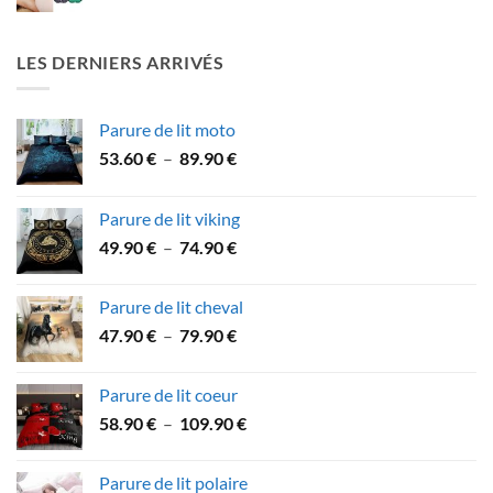
LES DERNIERS ARRIVÉS
Parure de lit moto
Plage
53.60
€
–
89.90
€
de
prix :
Parure de lit viking
53.60 €
Plage
49.90
€
–
74.90
€
à
de
89.90 €
prix :
Parure de lit cheval
49.90 €
Plage
47.90
€
–
79.90
€
à
de
74.90 €
prix :
Parure de lit coeur
47.90 €
Plage
58.90
€
–
109.90
€
à
de
79.90 €
prix :
Parure de lit polaire
58.90 €