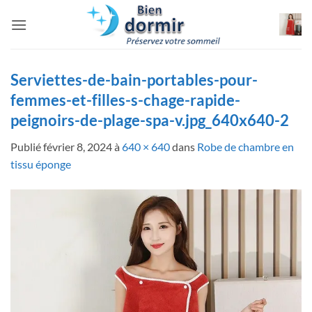
Passer
au
contenu
Serviettes-de-bain-portables-pour-
femmes-et-filles-s-chage-rapide-
peignoirs-de-plage-spa-v.jpg_640x640-2
Publié
février 8, 2024
à
640 × 640
dans
Robe de chambre en
tissu éponge