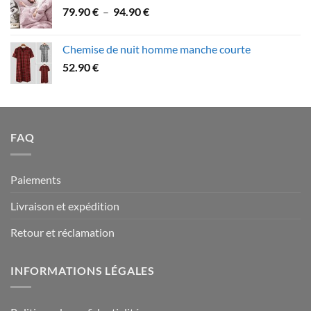
Plage
79.90
€
–
94.90
€
à
de
109.90 €
prix :
Chemise de nuit homme manche courte
79.90 €
52.90
€
à
94.90 €
FAQ
Paiements
Livraison et expédition
Retour et réclamation
INFORMATIONS LÉGALES