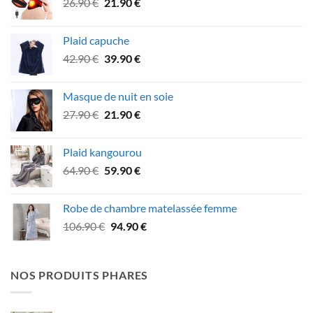
Le
Le
26.90
€
21.90
€
34.90 €.
29.90 €.
prix
prix
initial
actuel
Plaid capuche
était :
est :
Le
Le
42.90
€
39.90
€
26.90 €.
21.90 €.
prix
prix
initial
actuel
Masque de nuit en soie
était :
est :
Le
Le
27.90
€
21.90
€
42.90 €.
39.90 €.
prix
prix
initial
actuel
Plaid kangourou
était :
est :
Le
Le
64.90
€
59.90
€
27.90 €.
21.90 €.
prix
prix
initial
actuel
Robe de chambre matelassée femme
était :
est :
Le
Le
106.90
€
94.90
€
64.90 €.
59.90 €.
prix
prix
initial
actuel
était :
est :
NOS PRODUITS PHARES
106.90 €.
94.90 €.