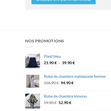
NOS PROMOTIONS
Plaid bleu
Plage
21.90
€
–
39.90
€
de
prix :
Robe de chambre matelassée femme
21.90 €
Le
Le
106.90
€
94.90
€
à
prix
prix
39.90 €
initial
actuel
Robe de chambre kimono
était :
est :
Le
Le
59.90
€
52.90
€
106.90 €.
94.90 €.
prix
prix