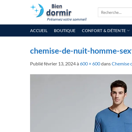
Passer
Recherche
au
pour :
contenu
ACCUEIL
BOUTIQUE
CONFORT & DÉTENTE
chemise-de-nuit-homme-sex
Publié
février 13, 2024
à
600 × 600
dans
Chemise 