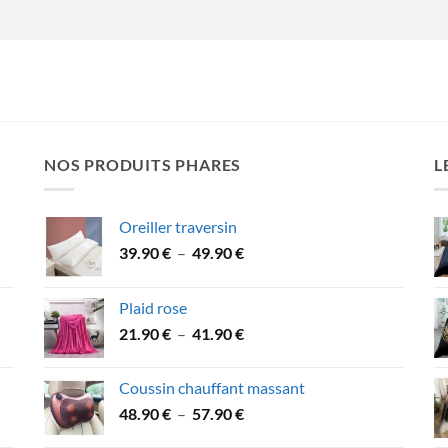
NOS PRODUITS PHARES
L
Oreiller traversin
Plage
39.90
€
–
49.90
€
de
prix :
Plaid rose
39.90 €
Plage
21.90
€
–
41.90
€
à
de
49.90 €
prix :
Coussin chauffant massant
21.90 €
Plage
48.90
€
–
57.90
€
à
de
41.90 €