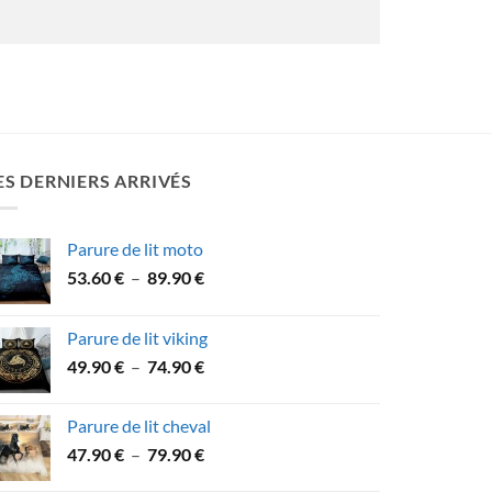
ES DERNIERS ARRIVÉS
Parure de lit moto
Plage
53.60
€
–
89.90
€
de
prix :
Parure de lit viking
53.60 €
Plage
49.90
€
–
74.90
€
à
de
89.90 €
prix :
Parure de lit cheval
49.90 €
Plage
47.90
€
–
79.90
€
à
de
74.90 €