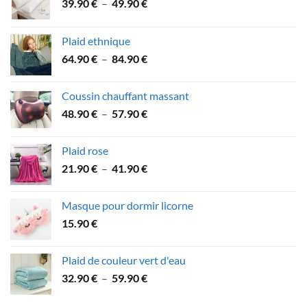
Plage
39.90
€
–
49.90
€
de
prix :
Plaid ethnique
39.90 €
Plage
64.90
€
–
84.90
€
à
de
49.90 €
prix :
Coussin chauffant massant
64.90 €
Plage
48.90
€
–
57.90
€
à
de
84.90 €
prix :
Plaid rose
48.90 €
Plage
21.90
€
–
41.90
€
à
de
57.90 €
prix :
Masque pour dormir licorne
21.90 €
15.90
€
à
41.90 €
Plaid de couleur vert d'eau
Plage
32.90
€
–
59.90
€
de
prix :