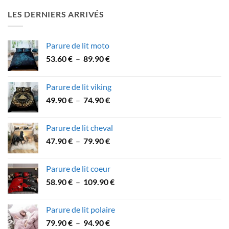
32.90 €
LES DERNIERS ARRIVÉS
à
59.90 €
Parure de lit moto
Plage
53.60
€
–
89.90
€
de
prix :
Parure de lit viking
53.60 €
Plage
49.90
€
–
74.90
€
à
de
89.90 €
prix :
Parure de lit cheval
49.90 €
Plage
47.90
€
–
79.90
€
à
de
74.90 €
prix :
Parure de lit coeur
47.90 €
Plage
58.90
€
–
109.90
€
à
de
79.90 €
prix :
Parure de lit polaire
58.90 €
Plage
79.90
€
–
94.90
€
à