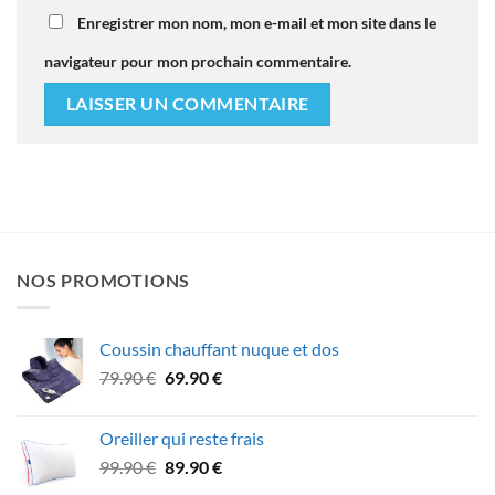
Enregistrer mon nom, mon e-mail et mon site dans le
navigateur pour mon prochain commentaire.
NOS PROMOTIONS
Coussin chauffant nuque et dos
Le
Le
79.90
€
69.90
€
prix
prix
initial
actuel
Oreiller qui reste frais
était :
est :
Le
Le
99.90
€
89.90
€
79.90 €.
69.90 €.
prix
prix