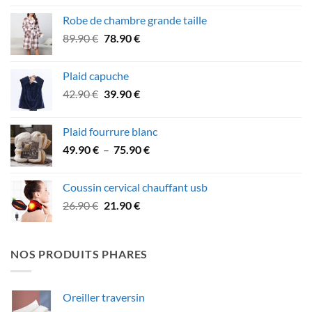
initial
actuel
Robe de chambre grande taille
était :
est :
Le
Le
89.90
€
78.90
€
99.90 €.
89.90 €.
prix
prix
initial
actuel
Plaid capuche
était :
est :
Le
Le
42.90
€
39.90
€
89.90 €.
78.90 €.
prix
prix
initial
actuel
Plaid fourrure blanc
était :
est :
Plage
49.90
€
–
75.90
€
42.90 €.
39.90 €.
de
prix :
Coussin cervical chauffant usb
49.90 €
Le
Le
26.90
€
21.90
€
à
prix
prix
75.90 €
initial
actuel
était :
est :
NOS PRODUITS PHARES
26.90 €.
21.90 €.
Oreiller traversin