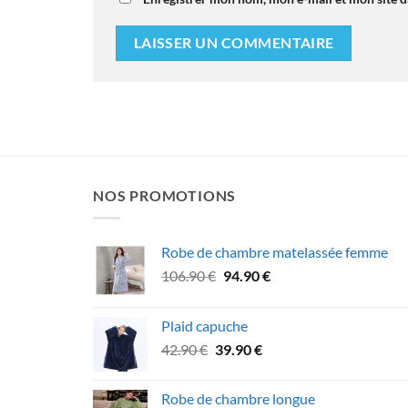
NOS PROMOTIONS
Robe de chambre matelassée femme
Le
Le
106.90
€
94.90
€
prix
prix
initial
actuel
Plaid capuche
était :
est :
Le
Le
42.90
€
39.90
€
106.90 €.
94.90 €.
prix
prix
initial
actuel
Robe de chambre longue
était :
est :