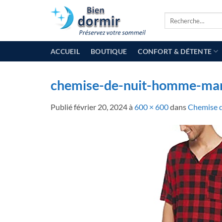
Passer
Recherche
au
pour :
contenu
ACCUEIL
BOUTIQUE
CONFORT & DÉTENTE
chemise-de-nuit-homme-man
Publié
février 20, 2024
à
600 × 600
dans
Chemise 