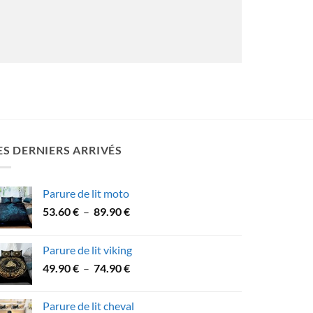
ES DERNIERS ARRIVÉS
Parure de lit moto
Plage
53.60
€
–
89.90
€
de
prix :
Parure de lit viking
53.60 €
Plage
49.90
€
–
74.90
€
à
de
89.90 €
prix :
Parure de lit cheval
49.90 €