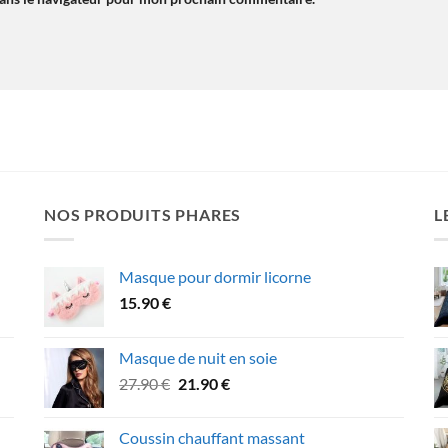
NOS PRODUITS PHARES
L
Masque pour dormir licorne
15.90
€
Masque de nuit en soie
Le
Le
27.90
€
21.90
€
prix
prix
initial
actuel
Coussin chauffant massant
était :
est :