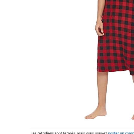
Les rétroliens sont fermés, mais vous pouvez
poster un com