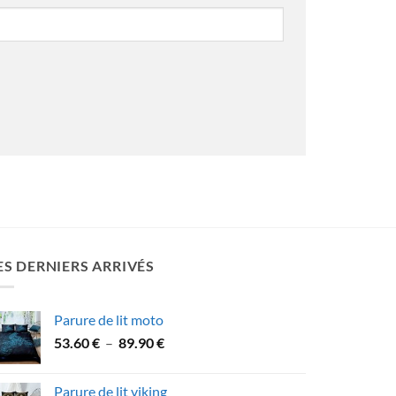
ES DERNIERS ARRIVÉS
Parure de lit moto
Plage
53.60
€
–
89.90
€
de
prix :
Parure de lit viking