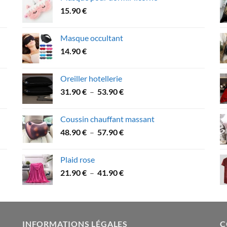
était :
est :
15.90
€
27.90 €.
21.90 €.
Masque occultant
14.90
€
Oreiller hotellerie
Plage
31.90
€
–
53.90
€
de
prix :
Coussin chauffant massant
31.90 €
Plage
48.90
€
–
57.90
€
à
de
53.90 €
prix :
Plaid rose
48.90 €
Plage
21.90
€
–
41.90
€
à
de
57.90 €
prix :
21.90 €
à
INFORMATIONS LÉGALES
C
41.90 €