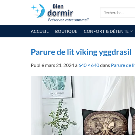
Passer
Recherche
au
pour :
contenu
ACCUEIL
BOUTIQUE
CONFORT & DÉTENTE
Parure de lit viking yggdrasil
Publié
mars 21, 2024
à
640 × 640
dans
Parure de li