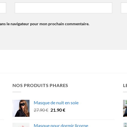
dans le navigateur pour mon prochain commentaire.
NOS PRODUITS PHARES
L
Masque de nuit en soie
Le
Le
27.90
€
21.90
€
prix
prix
initial
actuel
Masque pour dormir licorne