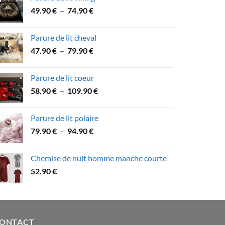
53.60 €
Plage
49.90
€
–
74.90
€
à
de
89.90 €
prix :
Parure de lit cheval
49.90 €
Plage
47.90
€
–
79.90
€
à
de
74.90 €
prix :
Parure de lit coeur
47.90 €
Plage
58.90
€
–
109.90
€
à
de
79.90 €
prix :
Parure de lit polaire
58.90 €
Plage
79.90
€
–
94.90
€
à
de
109.90 €
prix :
Chemise de nuit homme manche courte
79.90 €
52.90
€
à
94.90 €
ONTACT