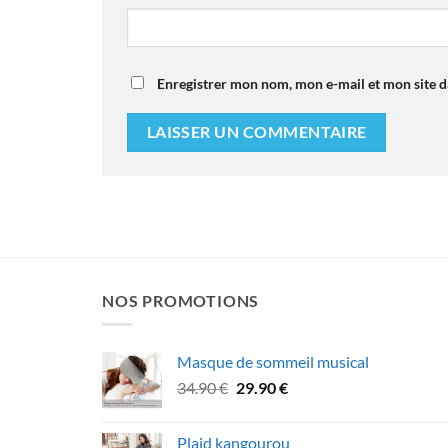
Enregistrer mon nom, mon e-mail et mon site 
NOS PROMOTIONS
Masque de sommeil musical
Le
Le
34.90
€
29.90
€
prix
prix
initial
actuel
Plaid kangourou