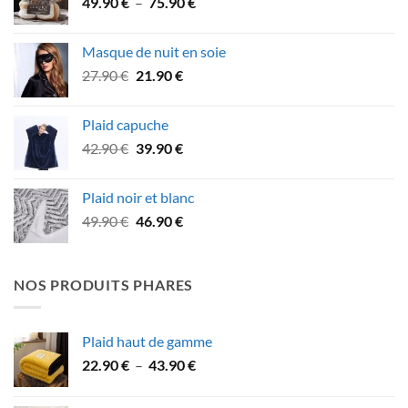
Plage
49.90
€
–
75.90
€
59.90 €.
52.90 €.
de
prix :
Masque de nuit en soie
49.90 €
Le
Le
27.90
€
21.90
€
à
prix
prix
75.90 €
initial
actuel
Plaid capuche
était :
est :
Le
Le
42.90
€
39.90
€
27.90 €.
21.90 €.
prix
prix
initial
actuel
Plaid noir et blanc
était :
est :
Le
Le
49.90
€
46.90
€
42.90 €.
39.90 €.
prix
prix
initial
actuel
était :
est :
NOS PRODUITS PHARES
49.90 €.
46.90 €.
Plaid haut de gamme
Plage
22.90
€
–
43.90
€
de
prix :