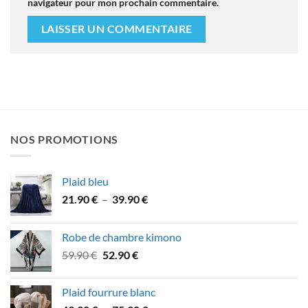
navigateur pour mon prochain commentaire.
NOS PROMOTIONS
Plaid bleu
Plage
21.90
€
–
39.90
€
de
prix :
Robe de chambre kimono
21.90 €
Le
Le
59.90
€
52.90
€
à
prix
prix
39.90 €
initial
actuel
Plaid fourrure blanc
était :
est :