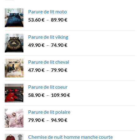
Parure de lit moto
Plage
53.60
€
–
89.90
€
de
prix :
Parure de lit viking
53.60 €
Plage
49.90
€
–
74.90
€
à
de
89.90 €
prix :
Parure de lit cheval
49.90 €
Plage
47.90
€
–
79.90
€
à
de
74.90 €
prix :
Parure de lit coeur
47.90 €
Plage
58.90
€
–
109.90
€
à
de
79.90 €
prix :
Parure de lit polaire
58.90 €
Plage
79.90
€
–
94.90
€
à
de
109.90 €
prix :
Chemise de nuit homme manche courte
79.90 €