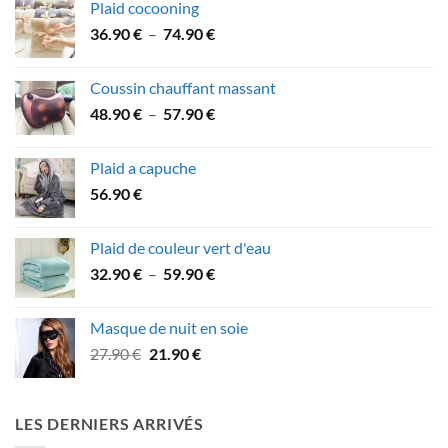
Plaid cocooning
22.90 €
Plage
36.90
€
–
74.90
€
à
de
43.90 €
prix :
Coussin chauffant massant
36.90 €
Plage
48.90
€
–
57.90
€
à
de
74.90 €
prix :
Plaid a capuche
48.90 €
56.90
€
à
57.90 €
Plaid de couleur vert d'eau
Plage
32.90
€
–
59.90
€
de
prix :
Masque de nuit en soie
32.90 €
Le
Le
27.90
€
21.90
€
à
prix
prix
59.90 €
initial
actuel
était :
est :
LES DERNIERS ARRIVÉS
27.90 €.
21.90 €.