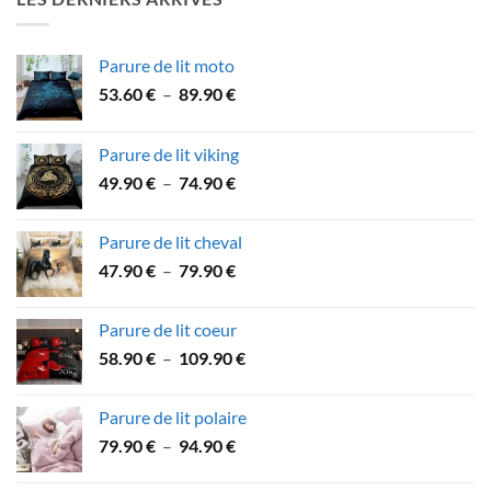
27.90 €.
21.90 €.
Parure de lit moto
Plage
53.60
€
–
89.90
€
de
prix :
Parure de lit viking
53.60 €
Plage
49.90
€
–
74.90
€
à
de
89.90 €
prix :
Parure de lit cheval
49.90 €
Plage
47.90
€
–
79.90
€
à
de
74.90 €
prix :
Parure de lit coeur
47.90 €
Plage
58.90
€
–
109.90
€
à
de
79.90 €
prix :
Parure de lit polaire
58.90 €
Plage
79.90
€
–
94.90
€
à
de
109.90 €
prix :