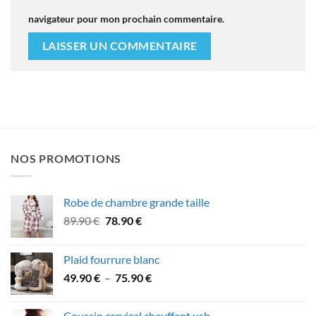
navigateur pour mon prochain commentaire.
NOS PROMOTIONS
Robe de chambre grande taille
Le
Le
89.90
€
78.90
€
prix
prix
initial
actuel
Plaid fourrure blanc
était :
est :
Plage
49.90
€
–
75.90
€
89.90 €.
78.90 €.
de
prix :
Coussin cervical chauffant usb