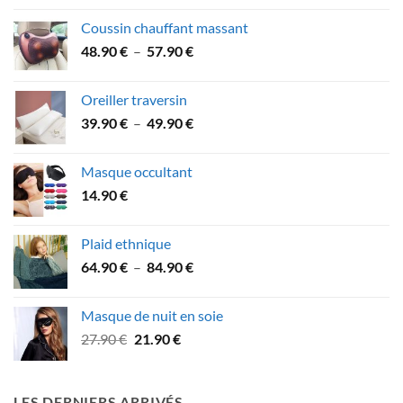
Coussin chauffant massant
Plage
48.90
€
–
57.90
€
de
prix :
Oreiller traversin
48.90 €
Plage
39.90
€
–
49.90
€
à
de
57.90 €
prix :
Masque occultant
39.90 €
14.90
€
à
49.90 €
Plaid ethnique
Plage
64.90
€
–
84.90
€
de
prix :
Masque de nuit en soie
64.90 €
Le
Le
27.90
€
21.90
€
à
prix
prix
84.90 €
initial
actuel
était :
est :
LES DERNIERS ARRIVÉS