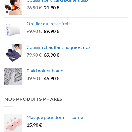
49.90 €
Le
Le
26.90
€
21.90
€
à
prix
prix
75.90 €
initial
actuel
Oreiller qui reste frais
était :
est :
Le
Le
99.90
€
89.90
€
26.90 €.
21.90 €.
prix
prix
initial
actuel
Coussin chauffant nuque et dos
était :
est :
Le
Le
79.90
€
69.90
€
99.90 €.
89.90 €.
prix
prix
initial
actuel
Plaid noir et blanc
était :
est :
Le
Le
49.90
€
46.90
€
79.90 €.
69.90 €.
prix
prix
initial
actuel
était :
est :
NOS PRODUITS PHARES
49.90 €.
46.90 €.
Masque pour dormir licorne
15.90
€