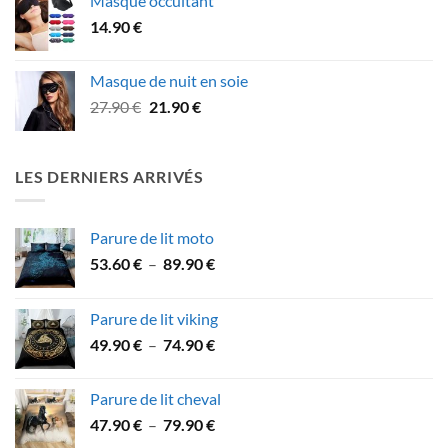
Masque occultant
31.90 €
14.90
€
à
53.90 €
Masque de nuit en soie
Le
Le
27.90
€
21.90
€
prix
prix
initial
actuel
était :
est :
LES DERNIERS ARRIVÉS
27.90 €.
21.90 €.
Parure de lit moto
Plage
53.60
€
–
89.90
€
de
prix :
Parure de lit viking
53.60 €
Plage
49.90
€
–
74.90
€
à
de
89.90 €
prix :
Parure de lit cheval
49.90 €
Plage
47.90
€
–
79.90
€
à
de