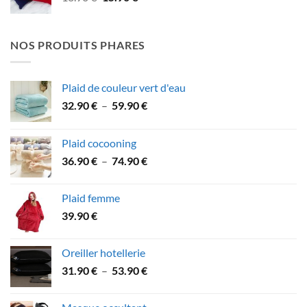
prix
prix
initial
actuel
était :
est :
NOS PRODUITS PHARES
18.90 €.
15.90 €.
Plaid de couleur vert d'eau
Plage
32.90
€
–
59.90
€
de
prix :
Plaid cocooning
32.90 €
Plage
36.90
€
–
74.90
€
à
de
59.90 €
prix :
Plaid femme
36.90 €
39.90
€
à
74.90 €
Oreiller hotellerie
Plage
31.90
€
–
53.90
€
de
prix :