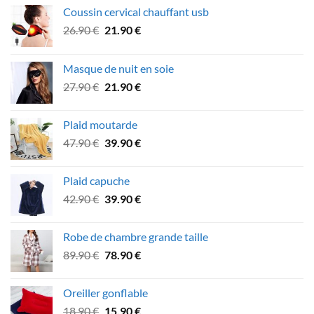
Coussin cervical chauffant usb
Le
Le
26.90
€
21.90
€
prix
prix
initial
actuel
Masque de nuit en soie
était :
est :
Le
Le
27.90
€
21.90
€
26.90 €.
21.90 €.
prix
prix
initial
actuel
Plaid moutarde
était :
est :
Le
Le
47.90
€
39.90
€
27.90 €.
21.90 €.
prix
prix
initial
actuel
Plaid capuche
était :
est :
Le
Le
42.90
€
39.90
€
47.90 €.
39.90 €.
prix
prix
initial
actuel
Robe de chambre grande taille
était :
est :
Le
Le
89.90
€
78.90
€
42.90 €.
39.90 €.
prix
prix
initial
actuel
Oreiller gonflable
était :
est :
Le
Le
18.90
€
15.90
€
89.90 €.
78.90 €.