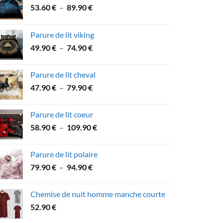
Plage
53.60
€
–
89.90
€
de
prix :
Parure de lit viking
53.60 €
Plage
49.90
€
–
74.90
€
à
de
89.90 €
prix :
Parure de lit cheval
49.90 €
Plage
47.90
€
–
79.90
€
à
de
74.90 €
prix :
Parure de lit coeur
47.90 €
Plage
58.90
€
–
109.90
€
à
de
79.90 €
prix :
Parure de lit polaire
58.90 €
Plage
79.90
€
–
94.90
€
à
de
109.90 €
prix :
Chemise de nuit homme manche courte
79.90 €
52.90
€
à
94.90 €