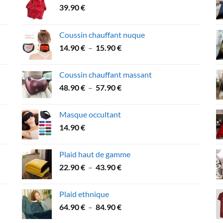
39.90
€
Coussin chauffant nuque
Plage
14.90
€
–
15.90
€
de
prix :
Coussin chauffant massant
14.90 €
Plage
48.90
€
–
57.90
€
à
de
15.90 €
prix :
Masque occultant
48.90 €
14.90
€
à
57.90 €
Plaid haut de gamme
Plage
22.90
€
–
43.90
€
de
prix :
Plaid ethnique
22.90 €
Plage
64.90
€
–
84.90
€
à
de
43.90 €