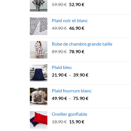
Le
Le
59.90
€
52.90
€
prix
prix
initial
actuel
Plaid noir et blanc
était :
est :
Le
Le
49.90
€
46.90
€
59.90 €.
52.90 €.
prix
prix
initial
actuel
Robe de chambre grande taille
était :
est :
Le
Le
89.90
€
78.90
€
49.90 €.
46.90 €.
prix
prix
initial
actuel
Plaid bleu
était :
est :
Plage
21.90
€
–
39.90
€
89.90 €.
78.90 €.
de
prix :
Plaid fourrure blanc
21.90 €
Plage
49.90
€
–
75.90
€
à
de
39.90 €
prix :
Oreiller gonflable
49.90 €
Le
Le
18.90
€
15.90
€
à
prix
prix
75.90 €