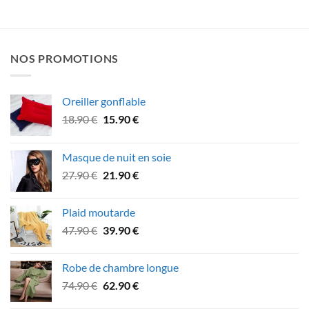
NOS PROMOTIONS
Oreiller gonflable
Le
Le
18.90
€
15.90
€
prix
prix
initial
actuel
Masque de nuit en soie
était :
est :
Le
Le
27.90
€
21.90
€
18.90 €.
15.90 €.
prix
prix
initial
actuel
Plaid moutarde
était :
est :
Le
Le
47.90
€
39.90
€
27.90 €.
21.90 €.
prix
prix
initial
actuel
Robe de chambre longue
était :
est :
Le
Le
74.90
€
62.90
€
47.90 €.
39.90 €.
prix
prix