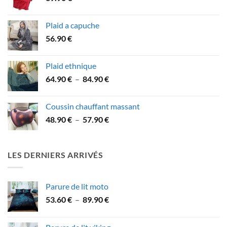
Plaid a capuche
56.90
€
Plaid ethnique
Plage
64.90
€
–
84.90
€
de
prix :
Coussin chauffant massant
64.90 €
Plage
48.90
€
–
57.90
€
à
de
84.90 €
prix :
48.90 €
LES DERNIERS ARRIVÉS
à
57.90 €
Parure de lit moto
Plage
53.60
€
–
89.90
€
de
prix :