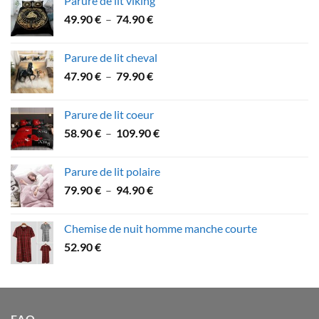
Parure de lit viking
53.60 €
Plage
49.90
€
–
74.90
€
à
de
89.90 €
prix :
Parure de lit cheval
49.90 €
Plage
47.90
€
–
79.90
€
à
de
74.90 €
prix :
Parure de lit coeur
47.90 €
Plage
58.90
€
–
109.90
€
à
de
79.90 €
prix :
Parure de lit polaire
58.90 €
Plage
79.90
€
–
94.90
€
à
de
109.90 €
prix :
Chemise de nuit homme manche courte
79.90 €
52.90
€
à
94.90 €
FAQ