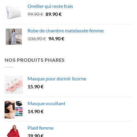
initial
actuel
Oreiller qui reste frais
était :
est :
Le
Le
99.90
€
89.90
€
74.90 €.
62.90 €.
prix
prix
initial
actuel
Robe de chambre matelassée femme
était :
est :
Le
Le
106.90
€
94.90
€
99.90 €.
89.90 €.
prix
prix
initial
actuel
était :
est :
NOS PRODUITS PHARES
106.90 €.
94.90 €.
Masque pour dormir licorne
15.90
€
Masque occultant
14.90
€
Plaid femme
39.90
€