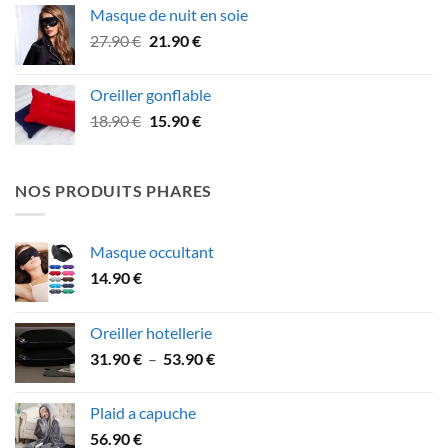
prix :
Masque de nuit en soie
49.90 €
Le
Le
27.90
€
21.90
€
à
prix
prix
75.90 €
initial
actuel
Oreiller gonflable
était :
est :
Le
Le
18.90
€
15.90
€
27.90 €.
21.90 €.
prix
prix
initial
actuel
était :
est :
NOS PRODUITS PHARES
18.90 €.
15.90 €.
Masque occultant
14.90
€
Oreiller hotellerie
Plage
31.90
€
–
53.90
€
de
prix :
Plaid a capuche
31.90 €
56.90
€
à