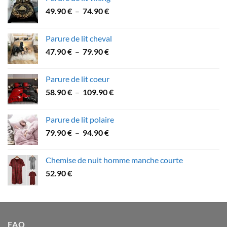
53.60 €
Plage
49.90
€
–
74.90
€
à
de
89.90 €
prix :
Parure de lit cheval
49.90 €
Plage
47.90
€
–
79.90
€
à
de
74.90 €
prix :
Parure de lit coeur
47.90 €
Plage
58.90
€
–
109.90
€
à
de
79.90 €
prix :
Parure de lit polaire
58.90 €
Plage
79.90
€
–
94.90
€
à
de
109.90 €
prix :
Chemise de nuit homme manche courte
79.90 €
52.90
€
à
94.90 €
FAQ