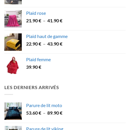
53.90 €
Plaid rose
Plage
21.90
€
–
41.90
€
de
prix :
Plaid haut de gamme
21.90 €
Plage
22.90
€
–
43.90
€
à
de
41.90 €
prix :
Plaid femme
22.90 €
39.90
€
à
43.90 €
LES DERNIERS ARRIVÉS
Parure de lit moto
Plage
53.60
€
–
89.90
€
de
prix :
Parure de lit viking