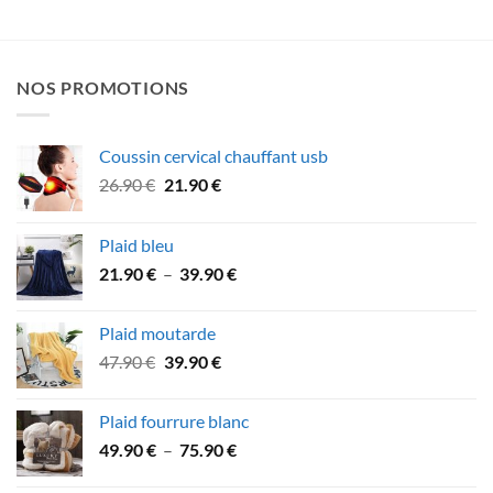
NOS PROMOTIONS
Coussin cervical chauffant usb
Le
Le
26.90
€
21.90
€
prix
prix
initial
actuel
Plaid bleu
était :
est :
Plage
21.90
€
–
39.90
€
26.90 €.
21.90 €.
de
prix :
Plaid moutarde
21.90 €
Le
Le
47.90
€
39.90
€
à
prix
prix
39.90 €
initial
actuel
Plaid fourrure blanc
était :
est :
Plage
49.90
€
–
75.90
€
47.90 €.
39.90 €.
de