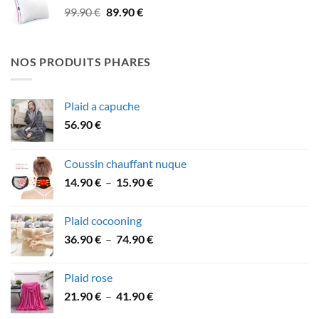
Le
Le
99.90
€
89.90
€
18.90 €.
15.90 €.
prix
prix
initial
actuel
était :
est :
NOS PRODUITS PHARES
99.90 €.
89.90 €.
Plaid a capuche
56.90
€
Coussin chauffant nuque
Plage
14.90
€
–
15.90
€
de
prix :
Plaid cocooning
14.90 €
Plage
36.90
€
–
74.90
€
à
de
15.90 €
prix :
Plaid rose
36.90 €
Plage
21.90
€
–
41.90
€
à
de
74.90 €