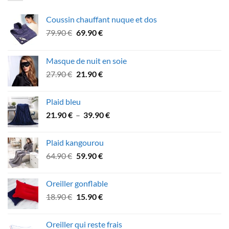
Coussin chauffant nuque et dos
Le
Le
79.90
€
69.90
€
prix
prix
initial
actuel
Masque de nuit en soie
était :
est :
Le
Le
27.90
€
21.90
€
79.90 €.
69.90 €.
prix
prix
initial
actuel
Plaid bleu
était :
est :
Plage
21.90
€
–
39.90
€
27.90 €.
21.90 €.
de
prix :
Plaid kangourou
21.90 €
Le
Le
64.90
€
59.90
€
à
prix
prix
39.90 €
initial
actuel
Oreiller gonflable
était :
est :
Le
Le
18.90
€
15.90
€
64.90 €.
59.90 €.
prix
prix
initial
actuel
Oreiller qui reste frais
était :
est :