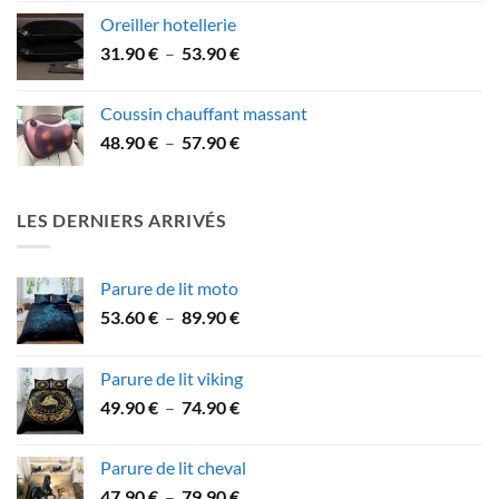
prix :
Oreiller hotellerie
21.90 €
Plage
31.90
€
–
53.90
€
à
de
41.90 €
prix :
Coussin chauffant massant
31.90 €
Plage
48.90
€
–
57.90
€
à
de
53.90 €
prix :
48.90 €
LES DERNIERS ARRIVÉS
à
57.90 €
Parure de lit moto
Plage
53.60
€
–
89.90
€
de
prix :
Parure de lit viking
53.60 €
Plage
49.90
€
–
74.90
€
à
de
89.90 €
prix :
Parure de lit cheval
49.90 €
Plage
47.90
€
–
79.90
€