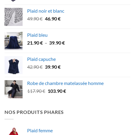
prix
prix
initial
actuel
Plaid noir et blanc
était :
est :
Le
Le
49.90
€
46.90
€
79.90 €.
69.90 €.
prix
prix
initial
actuel
Plaid bleu
était :
est :
Plage
21.90
€
–
39.90
€
49.90 €.
46.90 €.
de
prix :
Plaid capuche
21.90 €
Le
Le
42.90
€
39.90
€
à
prix
prix
39.90 €
initial
actuel
Robe de chambre matelassée homme
était :
est :
Le
Le
117.90
€
103.90
€
42.90 €.
39.90 €.
prix
prix
initial
actuel
était :
est :
NOS PRODUITS PHARES
117.90 €.
103.90 €.
Plaid femme