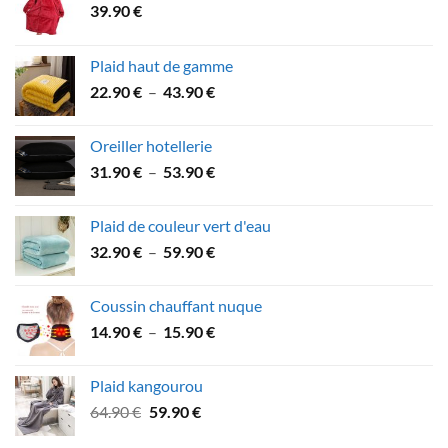
39.90
€
Plaid haut de gamme
Plage
22.90
€
–
43.90
€
de
prix :
Oreiller hotellerie
22.90 €
Plage
31.90
€
–
53.90
€
à
de
43.90 €
prix :
Plaid de couleur vert d'eau
31.90 €
Plage
32.90
€
–
59.90
€
à
de
53.90 €
prix :
Coussin chauffant nuque
32.90 €
Plage
14.90
€
–
15.90
€
à
de
59.90 €
prix :
Plaid kangourou
14.90 €
Le
Le
64.90
€
59.90
€
à
prix
prix
15.90 €