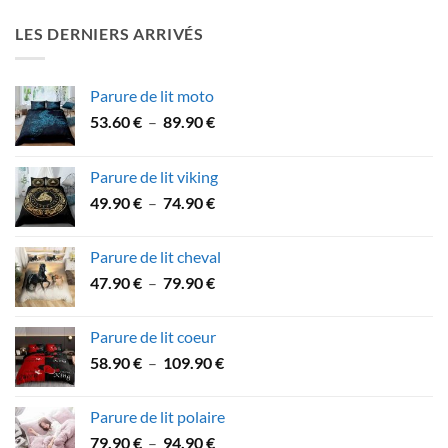
initial
actuel
était :
est :
LES DERNIERS ARRIVÉS
64.90 €.
59.90 €.
Parure de lit moto
Plage
53.60
€
–
89.90
€
de
prix :
Parure de lit viking
53.60 €
Plage
49.90
€
–
74.90
€
à
de
89.90 €
prix :
Parure de lit cheval
49.90 €
Plage
47.90
€
–
79.90
€
à
de
74.90 €
prix :
Parure de lit coeur
47.90 €
Plage
58.90
€
–
109.90
€
à
de
79.90 €
prix :
Parure de lit polaire
58.90 €
Plage
79.90
€
–
94.90
€
à