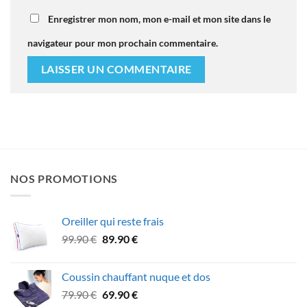
Enregistrer mon nom, mon e-mail et mon site dans le
navigateur pour mon prochain commentaire.
NOS PROMOTIONS
Oreiller qui reste frais
Le
Le
99.90
€
89.90
€
prix
prix
initial
actuel
Coussin chauffant nuque et dos
était :
est :
Le
Le
79.90
€
69.90
€
99.90 €.
89.90 €.