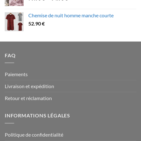
de
109.90 €
prix :
Chemise de nuit homme manche courte
79.90 €
52.90
€
à
94.90 €
FAQ
Paiements
Livraison et expédition
Retour et réclamation
INFORMATIONS LÉGALES
Politique de confidentialité