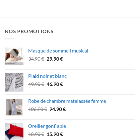
NOS PROMOTIONS
Masque de sommeil musical
Le
Le
34.90
€
29.90
€
prix
prix
initial
actuel
Plaid noir et blanc
était :
est :
Le
Le
49.90
€
46.90
€
34.90 €.
29.90 €.
prix
prix
initial
actuel
Robe de chambre matelassée femme
était :
est :
Le
Le
106.90
€
94.90
€
49.90 €.
46.90 €.
prix
prix
initial
actuel
Oreiller gonflable
était :
est :
Le
Le
18.90
€
15.90
€
106.90 €.
94.90 €.