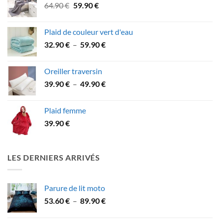
Le
Le
64.90
€
59.90
€
à
prix
prix
43.90 €
initial
actuel
Plaid de couleur vert d'eau
était :
est :
Plage
32.90
€
–
59.90
€
64.90 €.
59.90 €.
de
prix :
Oreiller traversin
32.90 €
Plage
39.90
€
–
49.90
€
à
de
59.90 €
prix :
Plaid femme
39.90 €
39.90
€
à
49.90 €
LES DERNIERS ARRIVÉS
Parure de lit moto
Plage
53.60
€
–
89.90
€
de