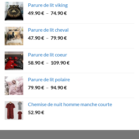
prix :
Parure de lit viking
53.60 €
Plage
49.90
€
–
74.90
€
à
de
89.90 €
prix :
Parure de lit cheval
49.90 €
Plage
47.90
€
–
79.90
€
à
de
74.90 €
prix :
Parure de lit coeur
47.90 €
Plage
58.90
€
–
109.90
€
à
de
79.90 €
prix :
Parure de lit polaire
58.90 €
Plage
79.90
€
–
94.90
€
à
de
109.90 €
prix :
Chemise de nuit homme manche courte
79.90 €
52.90
€
à
94.90 €