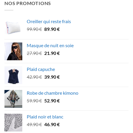
NOS PROMOTIONS
Oreiller qui reste frais
Le
Le
99.90
€
89.90
€
prix
prix
initial
actuel
Masque de nuit en soie
était :
est :
Le
Le
27.90
€
21.90
€
99.90 €.
89.90 €.
prix
prix
initial
actuel
Plaid capuche
était :
est :
Le
Le
42.90
€
39.90
€
27.90 €.
21.90 €.
prix
prix
initial
actuel
Robe de chambre kimono
était :
est :
Le
Le
59.90
€
52.90
€
42.90 €.
39.90 €.
prix
prix
initial
actuel
Plaid noir et blanc
était :
est :
Le
Le
49.90
€
46.90
€
59.90 €.
52.90 €.
prix
prix