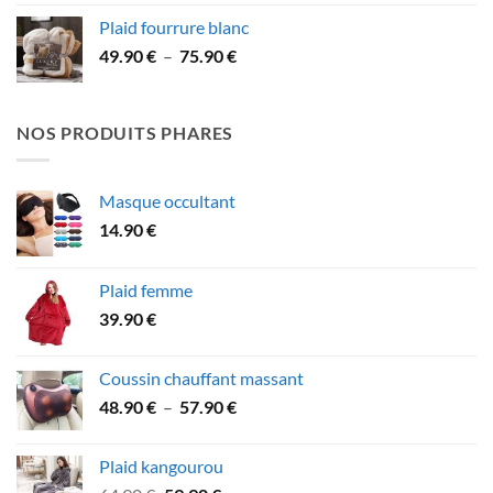
initial
actuel
Plaid fourrure blanc
était :
est :
Plage
49.90
€
–
75.90
€
49.90 €.
46.90 €.
de
prix :
49.90 €
NOS PRODUITS PHARES
à
75.90 €
Masque occultant
14.90
€
Plaid femme
39.90
€
Coussin chauffant massant
Plage
48.90
€
–
57.90
€
de
prix :
Plaid kangourou
48.90 €