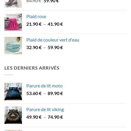
Le
Le
64.90
€
59.90
€
à
prix
prix
57.90 €
initial
actuel
Plaid rose
était :
est :
Plage
21.90
€
–
41.90
€
64.90 €.
59.90 €.
de
prix :
Plaid de couleur vert d'eau
21.90 €
Plage
32.90
€
–
59.90
€
à
de
41.90 €
prix :
32.90 €
LES DERNIERS ARRIVÉS
à
59.90 €
Parure de lit moto
Plage
53.60
€
–
89.90
€
de
prix :
Parure de lit viking
53.60 €
Plage
49.90
€
–
74.90
€
à
de
89.90 €
prix :