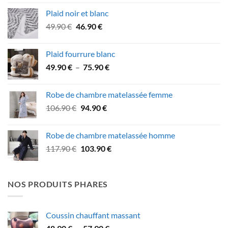
initial
actuel
Plaid noir et blanc
était :
est :
Le
Le
49.90
€
46.90
€
99.90 €.
89.90 €.
prix
prix
initial
actuel
Plaid fourrure blanc
était :
est :
Plage
49.90
€
–
75.90
€
49.90 €.
46.90 €.
de
prix :
Robe de chambre matelassée femme
49.90 €
Le
Le
106.90
€
94.90
€
à
prix
prix
75.90 €
initial
actuel
Robe de chambre matelassée homme
était :
est :
Le
Le
117.90
€
103.90
€
106.90 €.
94.90 €.
prix
prix
initial
actuel
était :
est :
NOS PRODUITS PHARES
117.90 €.
103.90 €.
Coussin chauffant massant
Plage