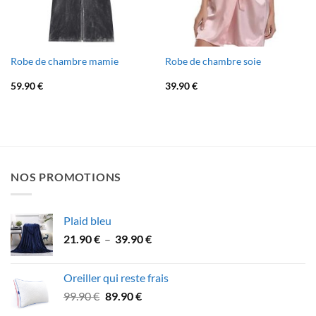
Robe de chambre mamie
Robe de chambre soie
59.90
€
39.90
€
NOS PROMOTIONS
Plaid bleu
Plage
21.90
€
–
39.90
€
de
prix :
Oreiller qui reste frais
21.90 €
Le
Le
99.90
€
89.90
€
à
prix
prix
39.90 €