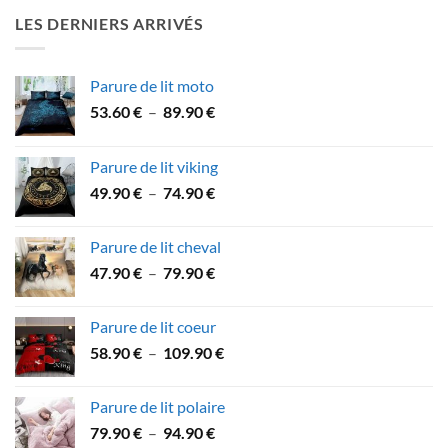
32.90 €
LES DERNIERS ARRIVÉS
à
59.90 €
Parure de lit moto
Plage
53.60
€
–
89.90
€
de
prix :
Parure de lit viking
53.60 €
Plage
49.90
€
–
74.90
€
à
de
89.90 €
prix :
Parure de lit cheval
49.90 €
Plage
47.90
€
–
79.90
€
à
de
74.90 €
prix :
Parure de lit coeur
47.90 €
Plage
58.90
€
–
109.90
€
à
de
79.90 €
prix :
Parure de lit polaire
58.90 €
Plage
79.90
€
–
94.90
€
à