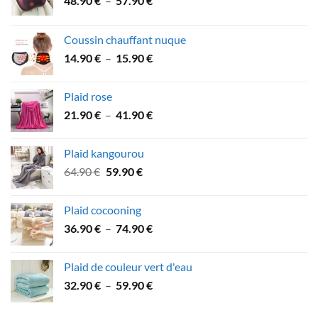
48.90
€
–
57.90
€
de
prix :
Coussin chauffant nuque
48.90 €
Plage
14.90
€
–
15.90
€
à
de
57.90 €
prix :
Plaid rose
14.90 €
Plage
21.90
€
–
41.90
€
à
de
15.90 €
prix :
Plaid kangourou
21.90 €
Le
Le
64.90
€
59.90
€
à
prix
prix
41.90 €
initial
actuel
Plaid cocooning
était :
est :
Plage
36.90
€
–
74.90
€
64.90 €.
59.90 €.
de
prix :
Plaid de couleur vert d'eau
36.90 €
Plage
32.90
€
–
59.90
€
à
de
74.90 €
prix :