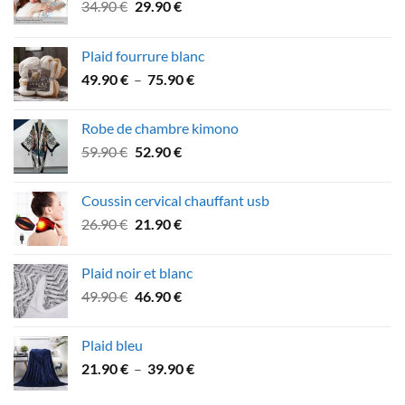
Le
Le
34.90
€
29.90
€
prix
prix
initial
actuel
Plaid fourrure blanc
était :
est :
Plage
49.90
€
–
75.90
€
34.90 €.
29.90 €.
de
prix :
Robe de chambre kimono
49.90 €
Le
Le
59.90
€
52.90
€
à
prix
prix
75.90 €
initial
actuel
Coussin cervical chauffant usb
était :
est :
Le
Le
26.90
€
21.90
€
59.90 €.
52.90 €.
prix
prix
initial
actuel
Plaid noir et blanc
était :
est :
Le
Le
49.90
€
46.90
€
26.90 €.
21.90 €.
prix
prix
initial
actuel
Plaid bleu
était :
est :
Plage
21.90
€
–
39.90
€
49.90 €.
46.90 €.
de