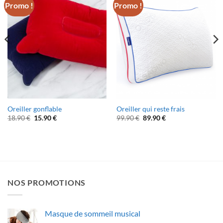
Promo !
Promo !
Oreiller gonflable
Oreiller qui reste frais
Le
Le
Le
Le
18.90
€
15.90
€
99.90
€
89.90
€
prix
prix
prix
prix
initial
actuel
initial
actuel
était :
est :
était :
est :
18.90 €.
15.90 €.
99.90 €.
89.90 €.
NOS PROMOTIONS
Masque de sommeil musical