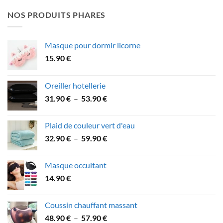
prix :
21.90 €
NOS PRODUITS PHARES
à
39.90 €
Masque pour dormir licorne
15.90
€
Oreiller hotellerie
Plage
31.90
€
–
53.90
€
de
prix :
Plaid de couleur vert d'eau
31.90 €
Plage
32.90
€
–
59.90
€
à
de
53.90 €
prix :
Masque occultant
32.90 €
14.90
€
à
59.90 €
Coussin chauffant massant
Plage
48.90
€
–
57.90
€