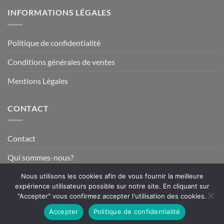
INFORMATIONS LÉGALES
Politique de confidentialité
Conditions générales de ventes
Mentions Légales
CONTACT
Contact
Qui sommes-nous?
Nous utilisons les cookies afin de vous fournir la meilleure
expérience utilisateurs possible sur notre site. En cliquant sur
Visa
MasterCard
American
PayPal
Stripe
"Accepter" vous confirmez accepter l'utilisation des cookies.
Express
Accepter
Politique de confidentialité
Copyright 2026 © www.fun-tuning.com