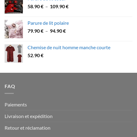
47.90 €
Plage
58.90
€
–
109.90
€
à
de
79.90 €
prix :
Parure de lit polaire
58.90 €
Plage
79.90
€
–
94.90
€
à
de
109.90 €
prix :
Chemise de nuit homme manche courte
79.90 €
52.90
€
à
94.90 €
FAQ
Paiements
Livraison et expédition
Retour et réclamation