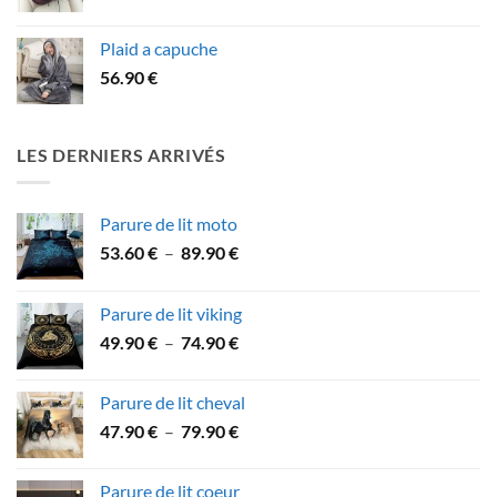
de
prix :
Plaid a capuche
48.90 €
56.90
€
à
57.90 €
LES DERNIERS ARRIVÉS
Parure de lit moto
Plage
53.60
€
–
89.90
€
de
prix :
Parure de lit viking
53.60 €
Plage
49.90
€
–
74.90
€
à
de
89.90 €
prix :
Parure de lit cheval
49.90 €
Plage
47.90
€
–
79.90
€
à
de
74.90 €
prix :
Parure de lit coeur