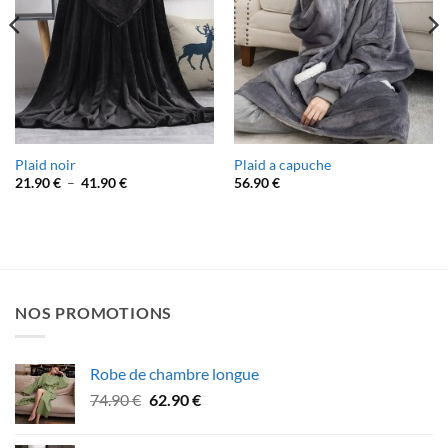
Plaid noir
Plaid a capuche
Plage
21.90
€
–
41.90
€
56.90
€
de
prix :
21.90 €
à
41.90 €
NOS PROMOTIONS
Robe de chambre longue
Le
Le
74.90
€
62.90
€
prix
prix
initial
actuel