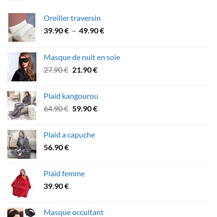
Oreiller traversin
Plage
39.90
€
–
49.90
€
de
prix :
Masque de nuit en soie
39.90 €
Le
Le
27.90
€
21.90
€
à
prix
prix
49.90 €
initial
actuel
Plaid kangourou
était :
est :
Le
Le
64.90
€
59.90
€
27.90 €.
21.90 €.
prix
prix
initial
actuel
Plaid a capuche
était :
est :
56.90
€
64.90 €.
59.90 €.
Plaid femme
39.90
€
Masque occultant