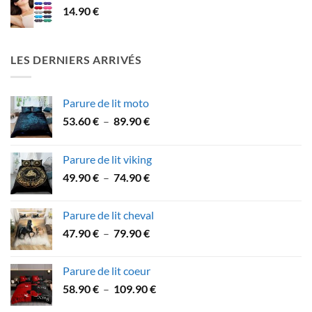
14.90
€
LES DERNIERS ARRIVÉS
Parure de lit moto
Plage
53.60
€
–
89.90
€
de
prix :
Parure de lit viking
53.60 €
Plage
49.90
€
–
74.90
€
à
de
89.90 €
prix :
Parure de lit cheval
49.90 €
Plage
47.90
€
–
79.90
€
à
de
74.90 €
prix :
Parure de lit coeur
47.90 €
Plage
58.90
€
–
109.90
€
à
de
79.90 €