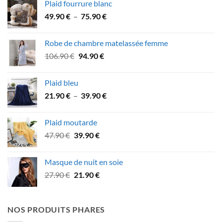
Plaid fourrure blanc
était :
est :
Plage
49.90
€
–
75.90
€
74.90 €.
62.90 €.
de
prix :
Robe de chambre matelassée femme
49.90 €
Le
Le
106.90
€
94.90
€
à
prix
prix
75.90 €
initial
actuel
Plaid bleu
était :
est :
Plage
21.90
€
–
39.90
€
106.90 €.
94.90 €.
de
prix :
Plaid moutarde
21.90 €
Le
Le
47.90
€
39.90
€
à
prix
prix
39.90 €
initial
actuel
Masque de nuit en soie
était :
est :
Le
Le
27.90
€
21.90
€
47.90 €.
39.90 €.
prix
prix
initial
actuel
était :
est :
NOS PRODUITS PHARES
27.90 €.
21.90 €.