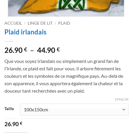
ACCUEIL
/
LINGE DE LIT
/
PLAID
Plaid irlandais
Plage
26.90
–
44.90
€
€
de
Que vous soyez Irlandais ou simplement un grand fan de
prix :
l’Irlande, ce plaid est fait pour vous. Il arbore fièrement les
26.90 €
couleurs et les symboles de ce magnifique pays. Au-delà de
à
son apparence, il vous apportera également la chaleur et la
44.90 €
douceur tant recherchées avec un plaid.
EFFACER
Taille
26.90
€