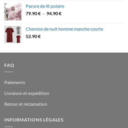
prix :
Parure de lit polaire
58.90 €
Plage
79.90
€
–
94.90
€
à
de
109.90 €
prix :
Chemise de nuit homme manche courte
79.90 €
52.90
€
à
94.90 €
FAQ
Paiements
Livraison et expédition
Retour et réclamation
INFORMATIONS LÉGALES