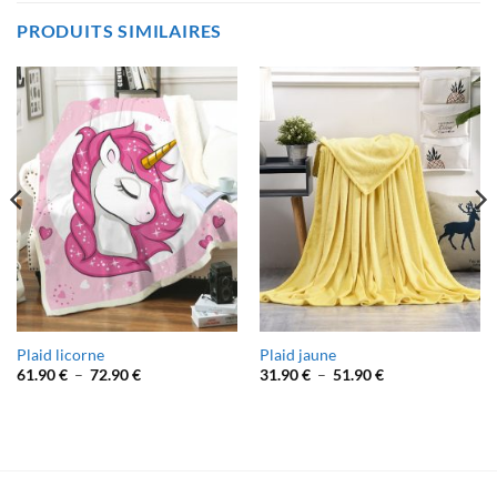
PRODUITS SIMILAIRES
Plaid licorne
Plaid jaune
Plage
Plage
61.90
€
–
72.90
€
31.90
€
–
51.90
€
de
de
prix :
prix :
61.90 €
31.90 €
à
à
72.90 €
51.90 €