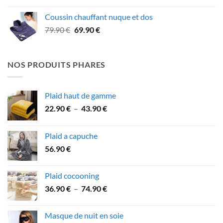
initial
actuel
Coussin chauffant nuque et dos
était :
est :
Le
Le
79.90
€
69.90
€
99.90 €.
89.90 €.
prix
prix
initial
actuel
était :
est :
NOS PRODUITS PHARES
79.90 €.
69.90 €.
Plaid haut de gamme
Plage
22.90
€
–
43.90
€
de
prix :
Plaid a capuche
22.90 €
56.90
€
à
43.90 €
Plaid cocooning
Plage
36.90
€
–
74.90
€
de
prix :
Masque de nuit en soie
36.90 €