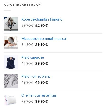
NOS PROMOTIONS
Robe de chambre kimono
Le
Le
59.90
€
52.90
€
prix
prix
initial
actuel
Masque de sommeil musical
était :
est :
Le
Le
34.90
€
29.90
€
59.90 €.
52.90 €.
prix
prix
initial
actuel
Plaid capuche
était :
est :
Le
Le
42.90
€
39.90
€
34.90 €.
29.90 €.
prix
prix
initial
actuel
Plaid noir et blanc
était :
est :
Le
Le
49.90
€
46.90
€
42.90 €.
39.90 €.
prix
prix
initial
actuel
Oreiller qui reste frais
était :
est :
Le
Le
99.90
€
89.90
€
49.90 €.
46.90 €.
prix
prix