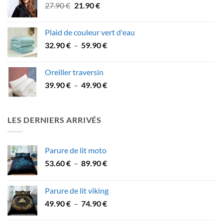
Le
Le
27.90
€
21.90
€
à
prix
prix
74.90 €
initial
actuel
Plaid de couleur vert d'eau
était :
est :
Plage
32.90
€
–
59.90
€
27.90 €.
21.90 €.
de
prix :
Oreiller traversin
32.90 €
Plage
39.90
€
–
49.90
€
à
de
59.90 €
prix :
39.90 €
LES DERNIERS ARRIVÉS
à
49.90 €
Parure de lit moto
Plage
53.60
€
–
89.90
€
de
prix :
Parure de lit viking
53.60 €
Plage
49.90
€
–
74.90
€
à
de
89.90 €