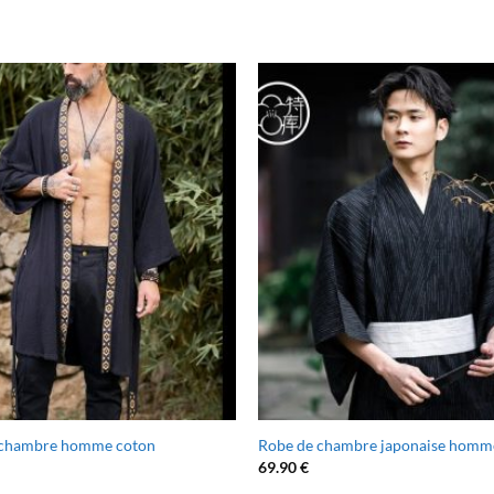
 chambre homme coton
Robe de chambre japonaise homm
69.90
€