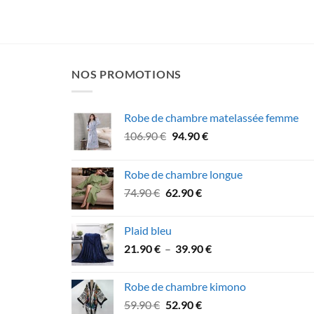
NOS PROMOTIONS
Robe de chambre matelassée femme
Le
Le
106.90
€
94.90
€
prix
prix
initial
actuel
Robe de chambre longue
était :
est :
Le
Le
74.90
€
62.90
€
106.90 €.
94.90 €.
prix
prix
initial
actuel
Plaid bleu
était :
est :
Plage
21.90
€
–
39.90
€
74.90 €.
62.90 €.
de
prix :
Robe de chambre kimono
21.90 €
Le
Le
59.90
€
52.90
€
à