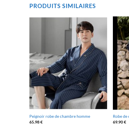
PRODUITS SIMILAIRES
éclair femme
Peignoir robe de chambre homme
Robe de
65.98
€
69.90
€