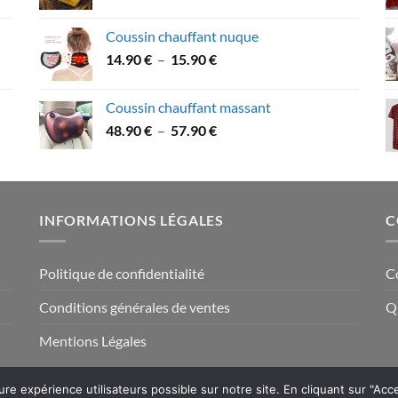
de
prix :
Coussin chauffant nuque
22.90 €
Plage
14.90
€
–
15.90
€
à
de
43.90 €
prix :
Coussin chauffant massant
14.90 €
Plage
48.90
€
–
57.90
€
à
de
15.90 €
prix :
48.90 €
à
INFORMATIONS LÉGALES
C
57.90 €
Politique de confidentialité
C
Conditions générales de ventes
Q
Mentions Légales
eure expérience utilisateurs possible sur notre site. En cliquant sur "Acc