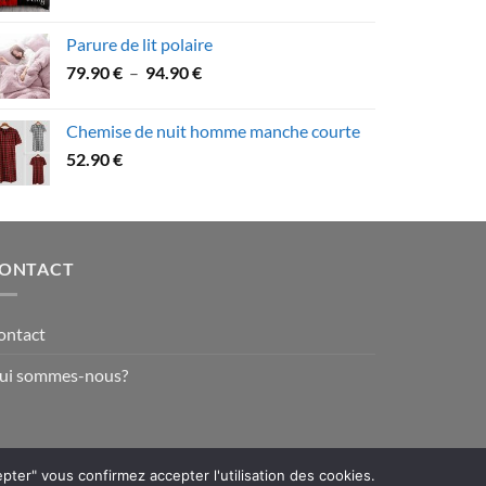
de
79.90 €
prix :
Parure de lit polaire
58.90 €
Plage
79.90
€
–
94.90
€
à
de
109.90 €
prix :
Chemise de nuit homme manche courte
79.90 €
52.90
€
à
94.90 €
ONTACT
ontact
ui sommes-nous?
epter" vous confirmez accepter l'utilisation des cookies.