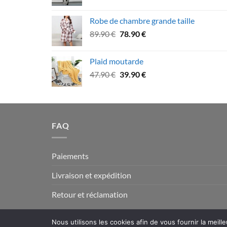
prix
prix
39.90 €
initial
actuel
Robe de chambre grande taille
était :
est :
Le
Le
89.90
€
78.90
€
59.90 €.
52.90 €.
prix
prix
initial
actuel
Plaid moutarde
était :
est :
Le
Le
47.90
€
39.90
€
89.90 €.
78.90 €.
prix
prix
initial
actuel
était :
est :
47.90 €.
39.90 €.
FAQ
Paiements
Livraison et expédition
Retour et réclamation
Nous utilisons les cookies afin de vous fournir la meill
Copyright 2026 © www.fun-tuning.com