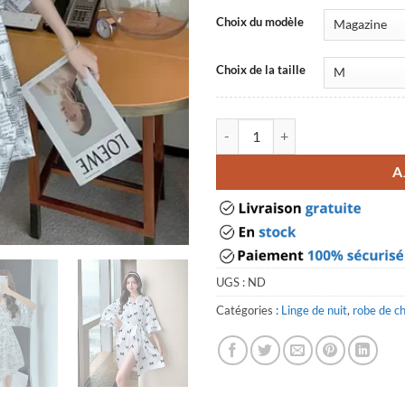
Choix du modèle
Choix de la taille
quantité de Robe de chambre bla
A
UGS :
ND
Catégories :
Linge de nuit
,
robe de c