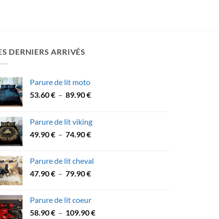
ES DERNIERS ARRIVÉS
Parure de lit moto
Plage
53.60
€
–
89.90
€
de
prix :
Parure de lit viking
53.60 €
Plage
49.90
€
–
74.90
€
à
de
89.90 €
prix :
Parure de lit cheval
49.90 €
Plage
47.90
€
–
79.90
€
à
de
74.90 €
prix :
Parure de lit coeur
47.90 €
Plage
58.90
€
–
109.90
€
à