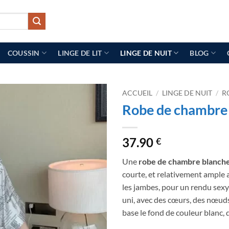
COUSSIN
LINGE DE LIT
LINGE DE NUIT
BLOG
ACCUEIL
/
LINGE DE NUIT
/
R
Robe de chambre
37.90
€
Une
robe de chambre blanch
courte, et relativement ample 
les jambes, pour un rendu sexy 
uni, avec des cœurs, des nœud
base le fond de couleur blanc, 