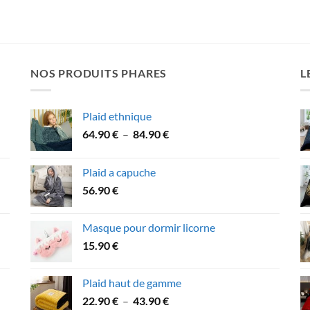
NOS PRODUITS PHARES
L
Plaid ethnique
Plage
64.90
€
–
84.90
€
de
prix :
Plaid a capuche
64.90 €
56.90
€
à
84.90 €
Masque pour dormir licorne
15.90
€
Plaid haut de gamme
Plage
22.90
€
–
43.90
€