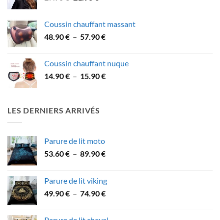
prix
prix
43.90 €
initial
actuel
Coussin chauffant massant
était :
est :
Plage
48.90
€
–
57.90
€
27.90 €.
21.90 €.
de
prix :
Coussin chauffant nuque
48.90 €
Plage
14.90
€
–
15.90
€
à
de
57.90 €
prix :
14.90 €
LES DERNIERS ARRIVÉS
à
15.90 €
Parure de lit moto
Plage
53.60
€
–
89.90
€
de
prix :
Parure de lit viking
53.60 €
Plage
49.90
€
–
74.90
€
à
de
89.90 €
prix :
Parure de lit cheval