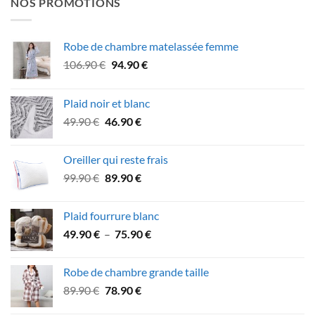
NOS PROMOTIONS
Robe de chambre matelassée femme
Le
Le
106.90
€
94.90
€
prix
prix
initial
actuel
Plaid noir et blanc
était :
est :
Le
Le
49.90
€
46.90
€
106.90 €.
94.90 €.
prix
prix
initial
actuel
Oreiller qui reste frais
était :
est :
Le
Le
99.90
€
89.90
€
49.90 €.
46.90 €.
prix
prix
initial
actuel
Plaid fourrure blanc
était :
est :
Plage
49.90
€
–
75.90
€
99.90 €.
89.90 €.
de
prix :
Robe de chambre grande taille
49.90 €
Le
Le
89.90
€
78.90
€
à
prix
prix
75.90 €