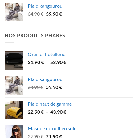
initial
actuel
Plaid kangourou
était :
est :
Le
Le
64.90
€
59.90
€
89.90 €.
78.90 €.
prix
prix
initial
actuel
était :
est :
NOS PRODUITS PHARES
64.90 €.
59.90 €.
Oreiller hotellerie
Plage
31.90
€
–
53.90
€
de
prix :
Plaid kangourou
31.90 €
Le
Le
64.90
€
59.90
€
à
prix
prix
53.90 €
initial
actuel
Plaid haut de gamme
était :
est :
Plage
22.90
€
–
43.90
€
64.90 €.
59.90 €.
de
prix :
Masque de nuit en soie
22.90 €
Le
Le
27.90
€
21.90
€
à