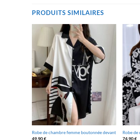
PRODUITS SIMILAIRES
emme
Robe de chambre femme boutonnée devant
Robe de 
49.90
€
74.90
€