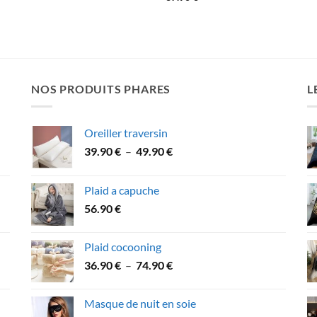
NOS PRODUITS PHARES
L
Oreiller traversin
Plage
39.90
€
–
49.90
€
de
prix :
Plaid a capuche
39.90 €
56.90
€
à
49.90 €
Plaid cocooning
Plage
36.90
€
–
74.90
€
de
prix :
Masque de nuit en soie
36.90 €