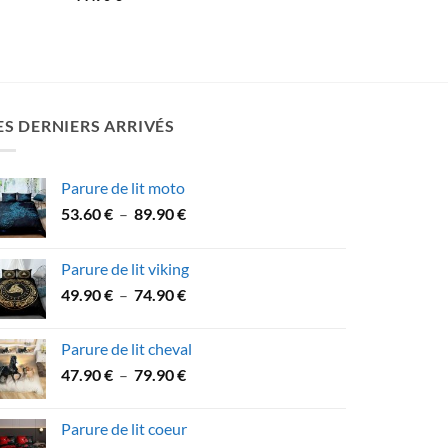
ES DERNIERS ARRIVÉS
Parure de lit moto
Plage
53.60
€
–
89.90
€
de
prix :
Parure de lit viking
53.60 €
Plage
49.90
€
–
74.90
€
à
de
89.90 €
prix :
Parure de lit cheval
49.90 €
Plage
47.90
€
–
79.90
€
à
de
74.90 €
prix :
Parure de lit coeur
47.90 €