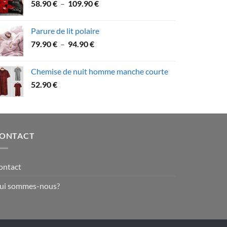
Plage
58.90
€
–
109.90
€
à
de
79.90 €
prix :
Parure de lit polaire
58.90 €
Plage
79.90
€
–
94.90
€
à
de
109.90 €
prix :
Chemise de nuit homme manche courte
79.90 €
52.90
€
à
94.90 €
ONTACT
ontact
ui sommes-nous?