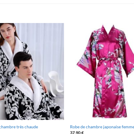
chambre très chaude
Robe de chambre japonaise femm
37.90
€