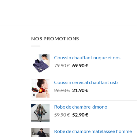
NOS PROMOTIONS
Coussin chauffant nuque et dos
Le
Le
79.90
€
69.90
€
prix
prix
initial
actuel
Coussin cervical chauffant usb
était :
est :
Le
Le
26.90
€
21.90
€
79.90 €.
69.90 €.
prix
prix
initial
actuel
Robe de chambre kimono
était :
est :
Le
Le
59.90
€
52.90
€
26.90 €.
21.90 €.
prix
prix
initial
actuel
Robe de chambre matelassée homme
était :
est :