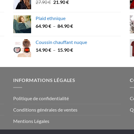
Le
Le
27.90
€
21.90
€
à
prix
prix
74.90 €
initial
actuel
Plaid ethnique
était :
est :
Plage
64.90
€
–
84.90
€
27.90 €.
21.90 €.
de
prix :
Coussin chauffant nuque
64.90 €
Plage
14.90
€
–
15.90
€
à
de
84.90 €
prix :
14.90 €
à
INFORMATIONS LÉGALES
C
15.90 €
Politique de confidentialité
C
Conditions générales de ventes
Q
Mentions Légales