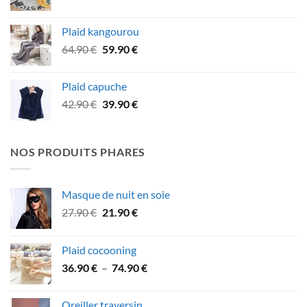
prix
prix
initial
actuel
Plaid kangourou
était :
est :
Le
Le
64.90
€
59.90
€
47.90 €.
39.90 €.
prix
prix
initial
actuel
Plaid capuche
était :
est :
Le
Le
42.90
€
39.90
€
64.90 €.
59.90 €.
prix
prix
initial
actuel
était :
est :
NOS PRODUITS PHARES
42.90 €.
39.90 €.
Masque de nuit en soie
Le
Le
27.90
€
21.90
€
prix
prix
initial
actuel
Plaid cocooning
était :
est :
Plage
36.90
€
–
74.90
€
27.90 €.
21.90 €.
de
prix :
Oreiller traversin