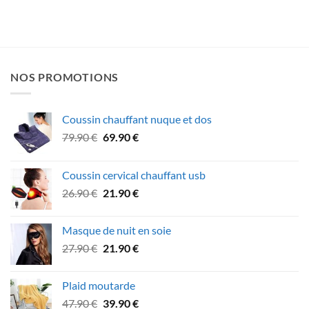
NOS PROMOTIONS
Coussin chauffant nuque et dos
Le
Le
79.90
€
69.90
€
prix
prix
initial
actuel
Coussin cervical chauffant usb
était :
est :
Le
Le
26.90
€
21.90
€
79.90 €.
69.90 €.
prix
prix
initial
actuel
Masque de nuit en soie
était :
est :
Le
Le
27.90
€
21.90
€
26.90 €.
21.90 €.
prix
prix
initial
actuel
Plaid moutarde
était :
est :
Le
Le
47.90
€
39.90
€
27.90 €.
21.90 €.