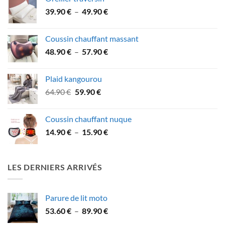
36.90 €
Plage
39.90
€
–
49.90
€
à
de
74.90 €
prix :
Coussin chauffant massant
39.90 €
Plage
48.90
€
–
57.90
€
à
de
49.90 €
prix :
Plaid kangourou
48.90 €
Le
Le
64.90
€
59.90
€
à
prix
prix
57.90 €
initial
actuel
Coussin chauffant nuque
était :
est :
Plage
14.90
€
–
15.90
€
64.90 €.
59.90 €.
de
prix :
14.90 €
LES DERNIERS ARRIVÉS
à
15.90 €
Parure de lit moto
Plage
53.60
€
–
89.90
€
de