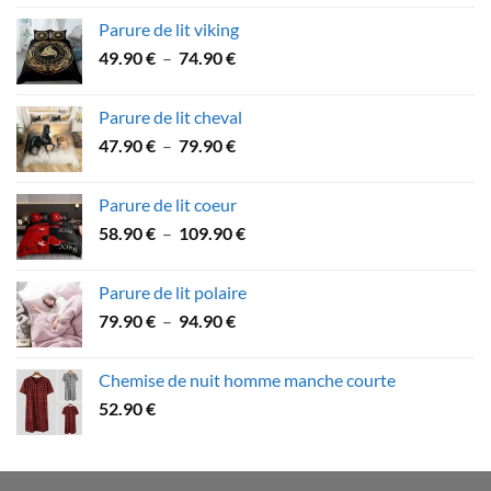
prix :
Parure de lit viking
53.60 €
Plage
49.90
€
–
74.90
€
à
de
89.90 €
prix :
Parure de lit cheval
49.90 €
Plage
47.90
€
–
79.90
€
à
de
74.90 €
prix :
Parure de lit coeur
47.90 €
Plage
58.90
€
–
109.90
€
à
de
79.90 €
prix :
Parure de lit polaire
58.90 €
Plage
79.90
€
–
94.90
€
à
de
109.90 €
prix :
Chemise de nuit homme manche courte
79.90 €
52.90
€
à
94.90 €