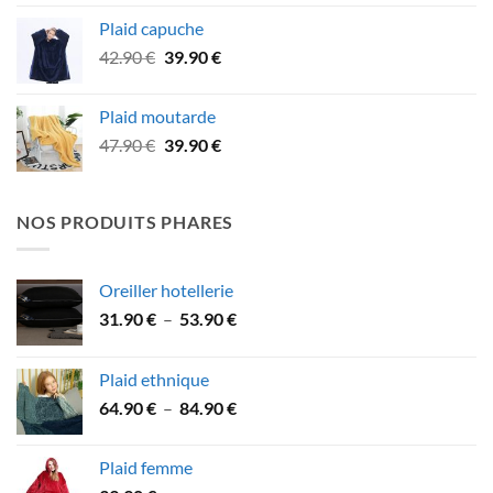
prix :
Plaid capuche
49.90 €
Le
Le
42.90
€
39.90
€
à
prix
prix
75.90 €
initial
actuel
Plaid moutarde
était :
est :
Le
Le
47.90
€
39.90
€
42.90 €.
39.90 €.
prix
prix
initial
actuel
était :
est :
NOS PRODUITS PHARES
47.90 €.
39.90 €.
Oreiller hotellerie
Plage
31.90
€
–
53.90
€
de
prix :
Plaid ethnique
31.90 €
Plage
64.90
€
–
84.90
€
à
de
53.90 €
prix :
Plaid femme
64.90 €