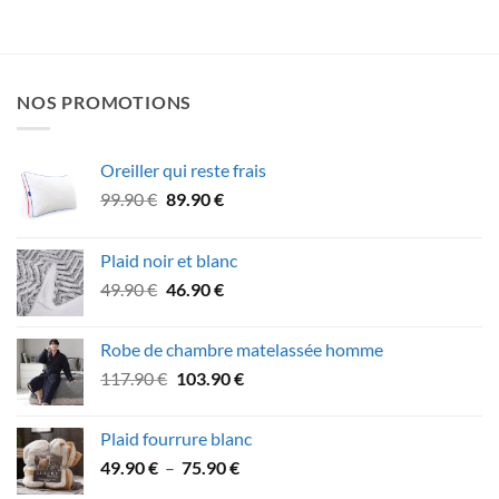
NOS PROMOTIONS
Oreiller qui reste frais
Le
Le
99.90
€
89.90
€
prix
prix
initial
actuel
Plaid noir et blanc
était :
est :
Le
Le
49.90
€
46.90
€
99.90 €.
89.90 €.
prix
prix
initial
actuel
Robe de chambre matelassée homme
était :
est :
Le
Le
117.90
€
103.90
€
49.90 €.
46.90 €.
prix
prix
initial
actuel
Plaid fourrure blanc
était :
est :
Plage
49.90
€
–
75.90
€
117.90 €.
103.90 €.
de