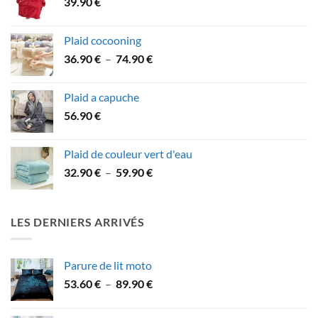
39.90
€
à
84.90 €
Plaid cocooning
Plage
36.90
€
–
74.90
€
de
prix :
Plaid a capuche
36.90 €
56.90
€
à
74.90 €
Plaid de couleur vert d'eau
Plage
32.90
€
–
59.90
€
de
prix :
32.90 €
LES DERNIERS ARRIVÉS
à
59.90 €
Parure de lit moto
Plage
53.60
€
–
89.90
€
de
prix :