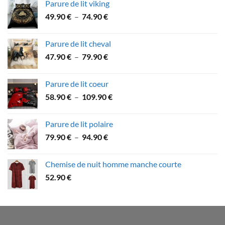
Parure de lit viking
53.60 €
Plage
49.90
€
–
74.90
€
à
de
89.90 €
prix :
Parure de lit cheval
49.90 €
Plage
47.90
€
–
79.90
€
à
de
74.90 €
prix :
Parure de lit coeur
47.90 €
Plage
58.90
€
–
109.90
€
à
de
79.90 €
prix :
Parure de lit polaire
58.90 €
Plage
79.90
€
–
94.90
€
à
de
109.90 €
prix :
Chemise de nuit homme manche courte
79.90 €
52.90
€
à
94.90 €