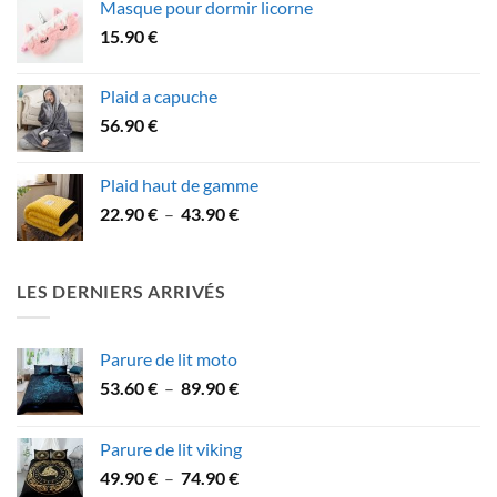
Masque pour dormir licorne
32.90 €
15.90
€
à
59.90 €
Plaid a capuche
56.90
€
Plaid haut de gamme
Plage
22.90
€
–
43.90
€
de
prix :
22.90 €
LES DERNIERS ARRIVÉS
à
43.90 €
Parure de lit moto
Plage
53.60
€
–
89.90
€
de
prix :
Parure de lit viking
53.60 €
Plage
49.90
€
–
74.90
€
à