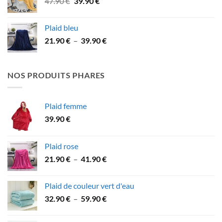
Le
Le
47.90
€
39.90
€
34.90 €.
29.90 €.
prix
prix
initial
actuel
Plaid bleu
était :
est :
Plage
21.90
€
–
39.90
€
47.90 €.
39.90 €.
de
prix :
21.90 €
NOS PRODUITS PHARES
à
39.90 €
Plaid femme
39.90
€
Plaid rose
Plage
21.90
€
–
41.90
€
de
prix :
Plaid de couleur vert d'eau
21.90 €
Plage
32.90
€
–
59.90
€
à
de
41.90 €
prix :