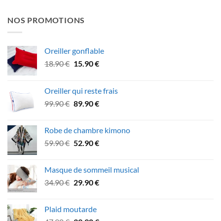
NOS PROMOTIONS
Oreiller gonflable
Le
Le
18.90
€
15.90
€
prix
prix
initial
actuel
Oreiller qui reste frais
était :
est :
Le
Le
99.90
€
89.90
€
18.90 €.
15.90 €.
prix
prix
initial
actuel
Robe de chambre kimono
était :
est :
Le
Le
59.90
€
52.90
€
99.90 €.
89.90 €.
prix
prix
initial
actuel
Masque de sommeil musical
était :
est :
Le
Le
34.90
€
29.90
€
59.90 €.
52.90 €.
prix
prix
initial
actuel
Plaid moutarde
était :
est :