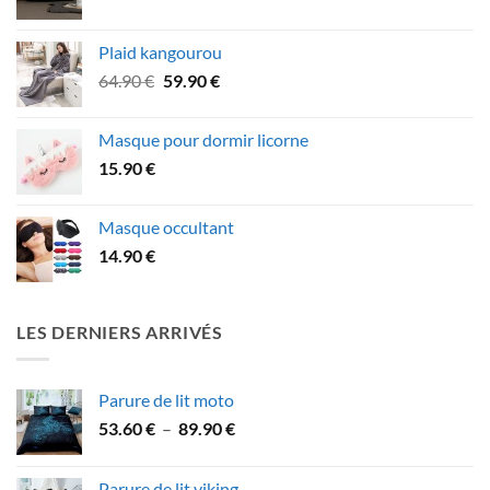
de
prix :
Plaid kangourou
31.90 €
Le
Le
64.90
€
59.90
€
à
prix
prix
53.90 €
initial
actuel
Masque pour dormir licorne
était :
est :
15.90
€
64.90 €.
59.90 €.
Masque occultant
14.90
€
LES DERNIERS ARRIVÉS
Parure de lit moto
Plage
53.60
€
–
89.90
€
de
prix :
Parure de lit viking