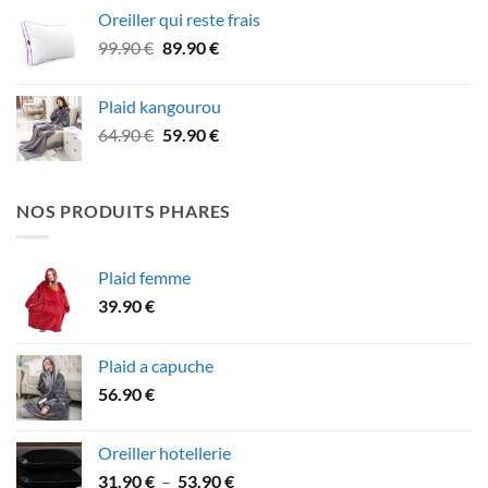
initial
actuel
Oreiller qui reste frais
était :
est :
Le
Le
99.90
€
89.90
€
18.90 €.
15.90 €.
prix
prix
initial
actuel
Plaid kangourou
était :
est :
Le
Le
64.90
€
59.90
€
99.90 €.
89.90 €.
prix
prix
initial
actuel
était :
est :
NOS PRODUITS PHARES
64.90 €.
59.90 €.
Plaid femme
39.90
€
Plaid a capuche
56.90
€
Oreiller hotellerie
Plage
31.90
€
–
53.90
€