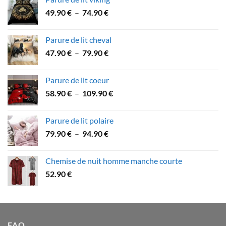
53.60 €
Plage
49.90
€
–
74.90
€
à
de
89.90 €
prix :
Parure de lit cheval
49.90 €
Plage
47.90
€
–
79.90
€
à
de
74.90 €
prix :
Parure de lit coeur
47.90 €
Plage
58.90
€
–
109.90
€
à
de
79.90 €
prix :
Parure de lit polaire
58.90 €
Plage
79.90
€
–
94.90
€
à
de
109.90 €
prix :
Chemise de nuit homme manche courte
79.90 €
52.90
€
à
94.90 €
FAQ