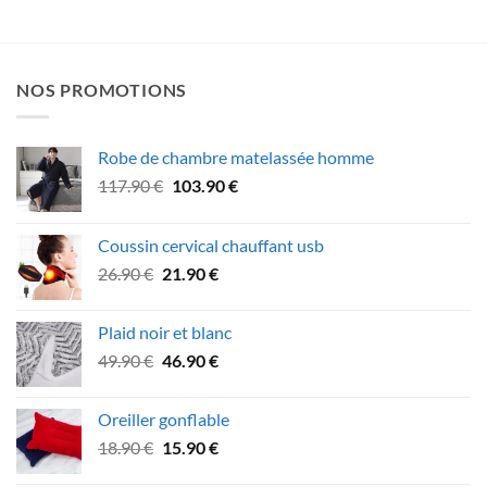
NOS PROMOTIONS
Robe de chambre matelassée homme
Le
Le
117.90
€
103.90
€
prix
prix
initial
actuel
Coussin cervical chauffant usb
était :
est :
Le
Le
26.90
€
21.90
€
117.90 €.
103.90 €.
prix
prix
initial
actuel
Plaid noir et blanc
était :
est :
Le
Le
49.90
€
46.90
€
26.90 €.
21.90 €.
prix
prix
initial
actuel
Oreiller gonflable
était :
est :
Le
Le
18.90
€
15.90
€
49.90 €.
46.90 €.
prix
prix