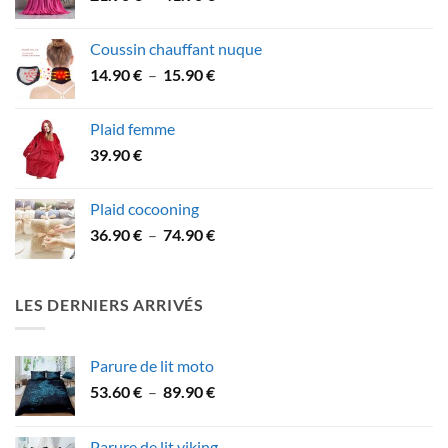
de
prix :
Coussin chauffant nuque
21.90 €
Plage
14.90
€
–
15.90
€
à
de
41.90 €
prix :
Plaid femme
14.90 €
39.90
€
à
15.90 €
Plaid cocooning
Plage
36.90
€
–
74.90
€
de
prix :
36.90 €
LES DERNIERS ARRIVÉS
à
74.90 €
Parure de lit moto
Plage
53.60
€
–
89.90
€
de
prix :
Parure de lit viking