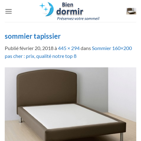
Passer
au
contenu
sommier tapissier
Publié
février 20, 2018
à
445 × 294
dans
Sommier 160×200
pas cher : prix, qualité notre top 8