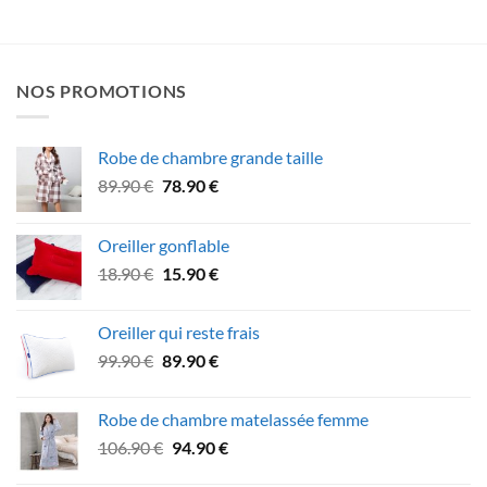
NOS PROMOTIONS
Robe de chambre grande taille
Le
Le
89.90
€
78.90
€
prix
prix
initial
actuel
Oreiller gonflable
était :
est :
Le
Le
18.90
€
15.90
€
89.90 €.
78.90 €.
prix
prix
initial
actuel
Oreiller qui reste frais
était :
est :
Le
Le
99.90
€
89.90
€
18.90 €.
15.90 €.
prix
prix
initial
actuel
Robe de chambre matelassée femme
était :
est :
Le
Le
106.90
€
94.90
€
99.90 €.
89.90 €.
prix
prix