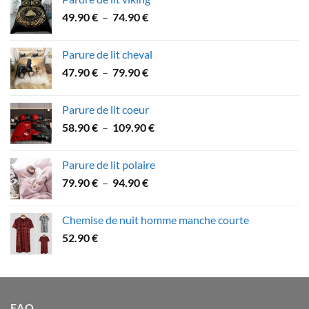
53.60 €
Plage
49.90
€
–
74.90
€
à
de
89.90 €
prix :
Parure de lit cheval
49.90 €
Plage
47.90
€
–
79.90
€
à
de
74.90 €
prix :
Parure de lit coeur
47.90 €
Plage
58.90
€
–
109.90
€
à
de
79.90 €
prix :
Parure de lit polaire
58.90 €
Plage
79.90
€
–
94.90
€
à
de
109.90 €
prix :
Chemise de nuit homme manche courte
79.90 €
52.90
€
à
94.90 €
FAQ