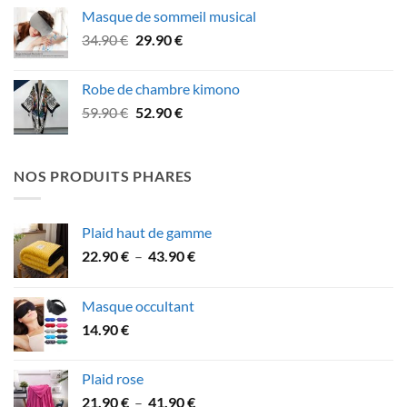
initial
actuel
Masque de sommeil musical
était :
est :
Le
Le
34.90
€
29.90
€
106.90 €.
94.90 €.
prix
prix
initial
actuel
Robe de chambre kimono
était :
est :
Le
Le
59.90
€
52.90
€
34.90 €.
29.90 €.
prix
prix
initial
actuel
était :
est :
NOS PRODUITS PHARES
59.90 €.
52.90 €.
Plaid haut de gamme
Plage
22.90
€
–
43.90
€
de
prix :
Masque occultant
22.90 €
14.90
€
à
43.90 €
Plaid rose
Plage
21.90
€
–
41.90
€