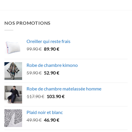
NOS PROMOTIONS
Oreiller qui reste frais
Le
Le
99.90
€
89.90
€
prix
prix
initial
actuel
Robe de chambre kimono
était :
est :
Le
Le
59.90
€
52.90
€
99.90 €.
89.90 €.
prix
prix
initial
actuel
Robe de chambre matelassée homme
était :
est :
Le
Le
117.90
€
103.90
€
59.90 €.
52.90 €.
prix
prix
initial
actuel
Plaid noir et blanc
était :
est :
Le
Le
49.90
€
46.90
€
117.90 €.
103.90 €.
prix
prix
initial
actuel