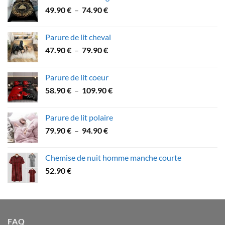
53.60 €
Plage
49.90
€
–
74.90
€
à
de
89.90 €
prix :
Parure de lit cheval
49.90 €
Plage
47.90
€
–
79.90
€
à
de
74.90 €
prix :
Parure de lit coeur
47.90 €
Plage
58.90
€
–
109.90
€
à
de
79.90 €
prix :
Parure de lit polaire
58.90 €
Plage
79.90
€
–
94.90
€
à
de
109.90 €
prix :
Chemise de nuit homme manche courte
79.90 €
52.90
€
à
94.90 €
FAQ