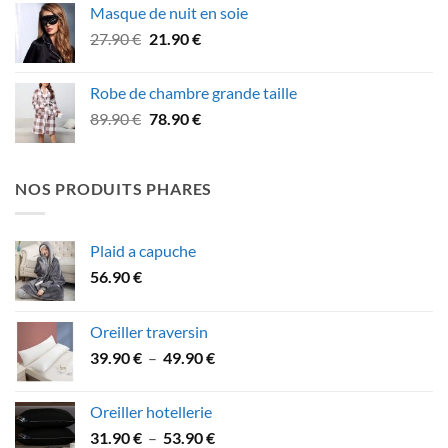
Masque de nuit en soie
était :
est :
Le
Le
27.90
€
21.90
€
49.90 €.
46.90 €.
prix
prix
initial
actuel
Robe de chambre grande taille
était :
est :
Le
Le
89.90
€
78.90
€
27.90 €.
21.90 €.
prix
prix
initial
actuel
était :
est :
NOS PRODUITS PHARES
89.90 €.
78.90 €.
Plaid a capuche
56.90
€
Oreiller traversin
Plage
39.90
€
–
49.90
€
de
prix :
Oreiller hotellerie
39.90 €
Plage
31.90
€
–
53.90
€
à