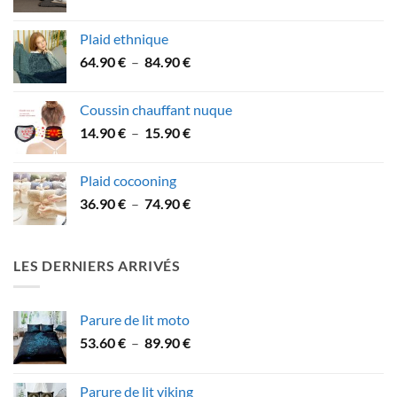
de
49.90 €
prix :
Plaid ethnique
31.90 €
Plage
64.90
€
–
84.90
€
à
de
53.90 €
prix :
Coussin chauffant nuque
64.90 €
Plage
14.90
€
–
15.90
€
à
de
84.90 €
prix :
Plaid cocooning
14.90 €
Plage
36.90
€
–
74.90
€
à
de
15.90 €
prix :
36.90 €
LES DERNIERS ARRIVÉS
à
74.90 €
Parure de lit moto
Plage
53.60
€
–
89.90
€
de
prix :
Parure de lit viking