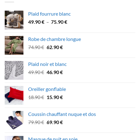
Plaid fourrure blanc
Plage
49.90
€
–
75.90
€
de
prix :
Robe de chambre longue
49.90 €
Le
Le
74.90
€
62.90
€
à
prix
prix
75.90 €
initial
actuel
Plaid noir et blanc
était :
est :
Le
Le
49.90
€
46.90
€
74.90 €.
62.90 €.
prix
prix
initial
actuel
Oreiller gonflable
était :
est :
Le
Le
18.90
€
15.90
€
49.90 €.
46.90 €.
prix
prix
initial
actuel
Coussin chauffant nuque et dos
était :
est :
Le
Le
79.90
€
69.90
€
18.90 €.
15.90 €.
prix
prix
initial
actuel
Masque de nuit en soie