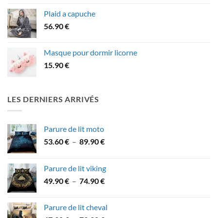
prix :
Plaid a capuche
64.90 €
56.90
€
à
84.90 €
Masque pour dormir licorne
15.90
€
LES DERNIERS ARRIVÉS
Parure de lit moto
Plage
53.60
€
–
89.90
€
de
prix :
Parure de lit viking
53.60 €
Plage
49.90
€
–
74.90
€
à
de
89.90 €
prix :
Parure de lit cheval
49.90 €