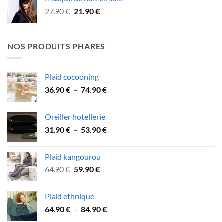
était :
est :
Le
Le
27.90
€
21.90
€
79.90 €.
69.90 €.
prix
prix
initial
actuel
était :
est :
NOS PRODUITS PHARES
27.90 €.
21.90 €.
Plaid cocooning
Plage
36.90
€
–
74.90
€
de
prix :
Oreiller hotellerie
36.90 €
Plage
31.90
€
–
53.90
€
à
de
74.90 €
prix :
Plaid kangourou
31.90 €
Le
Le
64.90
€
59.90
€
à
prix
prix
53.90 €
initial
actuel
Plaid ethnique
était :
est :
Plage
64.90
€
–
84.90
€
64.90 €.
59.90 €.
de