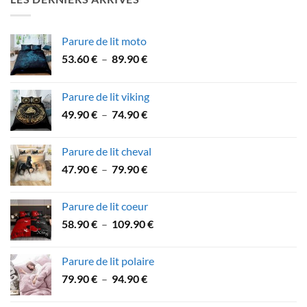
à
57.90 €
Parure de lit moto
Plage
53.60
€
–
89.90
€
de
prix :
Parure de lit viking
53.60 €
Plage
49.90
€
–
74.90
€
à
de
89.90 €
prix :
Parure de lit cheval
49.90 €
Plage
47.90
€
–
79.90
€
à
de
74.90 €
prix :
Parure de lit coeur
47.90 €
Plage
58.90
€
–
109.90
€
à
de
79.90 €
prix :
Parure de lit polaire
58.90 €
Plage
79.90
€
–
94.90
€
à
de
109.90 €
prix :