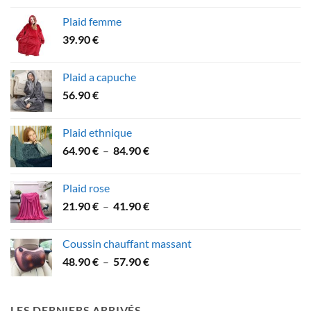
prix :
Plaid femme
36.90 €
39.90
€
à
74.90 €
Plaid a capuche
56.90
€
Plaid ethnique
Plage
64.90
€
–
84.90
€
de
prix :
Plaid rose
64.90 €
Plage
21.90
€
–
41.90
€
à
de
84.90 €
prix :
Coussin chauffant massant
21.90 €
Plage
48.90
€
–
57.90
€
à
de
41.90 €
prix :
48.90 €
LES DERNIERS ARRIVÉS