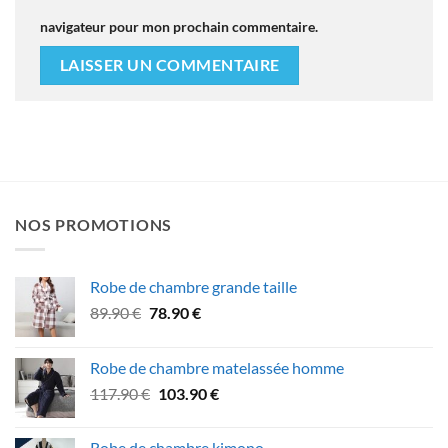
navigateur pour mon prochain commentaire.
NOS PROMOTIONS
Robe de chambre grande taille
Le
Le
89.90
€
78.90
€
prix
prix
initial
actuel
Robe de chambre matelassée homme
était :
est :
Le
Le
117.90
€
103.90
€
89.90 €.
78.90 €.
prix
prix
initial
actuel
Robe de chambre kimono