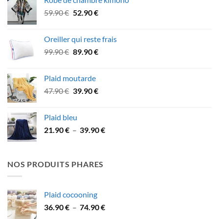
était :
est :
Le
Le
59.90
€
52.90
€
117.90 €.
103.90 €.
prix
prix
initial
actuel
Oreiller qui reste frais
était :
est :
Le
Le
99.90
€
89.90
€
59.90 €.
52.90 €.
prix
prix
initial
actuel
Plaid moutarde
était :
est :
Le
Le
47.90
€
39.90
€
99.90 €.
89.90 €.
prix
prix
initial
actuel
Plaid bleu
était :
est :
Plage
21.90
€
–
39.90
€
47.90 €.
39.90 €.
de
prix :
21.90 €
NOS PRODUITS PHARES
à
39.90 €
Plaid cocooning
Plage
36.90
€
–
74.90
€
de