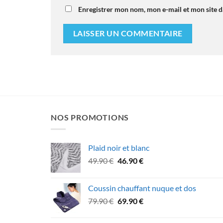
Enregistrer mon nom, mon e-mail et mon site 
NOS PROMOTIONS
Plaid noir et blanc
Le
Le
49.90
€
46.90
€
prix
prix
initial
actuel
Coussin chauffant nuque et dos
était :
est :
Le
Le
79.90
€
69.90
€
49.90 €.
46.90 €.
prix
prix
initial
actuel