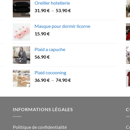
Oreiller hotellerie
22.90 €
Plage
31.90
€
–
53.90
€
à
de
43.90 €
prix :
Masque pour dormir licorne
31.90 €
15.90
€
à
53.90 €
Plaid a capuche
56.90
€
Plaid cocooning
Plage
36.90
€
–
74.90
€
de
prix :
36.90 €
à
INFORMATIONS LÉGALES
C
74.90 €
Politique de confidentialité
C