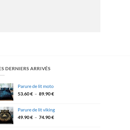
ES DERNIERS ARRIVÉS
Parure de lit moto
Plage
53.60
€
–
89.90
€
de
prix :
Parure de lit viking
53.60 €
Plage
49.90
€
–
74.90
€
à
de
89.90 €
prix :