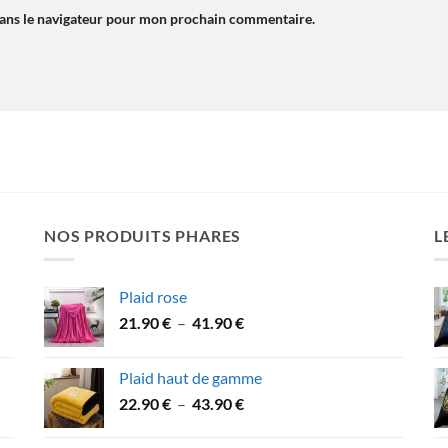
dans le navigateur pour mon prochain commentaire.
NOS PRODUITS PHARES
L
Plaid rose
Plage
21.90
€
–
41.90
€
de
prix :
Plaid haut de gamme
21.90 €
Plage
22.90
€
–
43.90
€
à
de
41.90 €
prix :