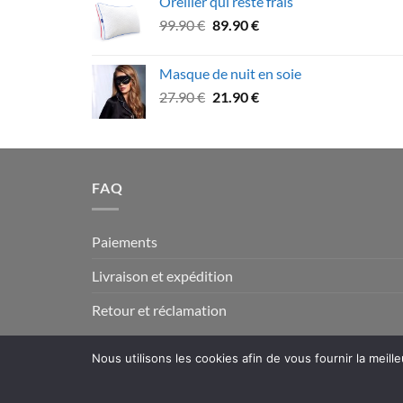
Oreiller qui reste frais
était :
est :
Le
Le
99.90
€
89.90
€
74.90 €.
62.90 €.
prix
prix
initial
actuel
Masque de nuit en soie
était :
est :
Le
Le
27.90
€
21.90
€
99.90 €.
89.90 €.
prix
prix
initial
actuel
était :
est :
27.90 €.
21.90 €.
FAQ
Paiements
Livraison et expédition
Retour et réclamation
Nous utilisons les cookies afin de vous fournir la meill
Copyright 2026 © www.fun-tuning.com