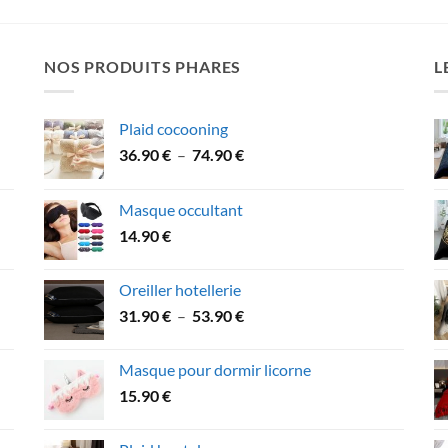
NOS PRODUITS PHARES
L
Plaid cocooning
Plage
36.90
€
–
74.90
€
de
prix :
Masque occultant
36.90 €
14.90
€
à
74.90 €
Oreiller hotellerie
Plage
31.90
€
–
53.90
€
de
prix :
Masque pour dormir licorne
31.90 €
15.90
€
à
53.90 €