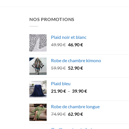
NOS PROMOTIONS
Plaid noir et blanc
Le
Le
49.90
€
46.90
€
prix
prix
initial
actuel
Robe de chambre kimono
était :
est :
Le
Le
59.90
€
52.90
€
49.90 €.
46.90 €.
prix
prix
initial
actuel
Plaid bleu
était :
est :
Plage
21.90
€
–
39.90
€
59.90 €.
52.90 €.
de
prix :
Robe de chambre longue
21.90 €
Le
Le
74.90
€
62.90
€
à
prix
prix
39.90 €
initial
actuel