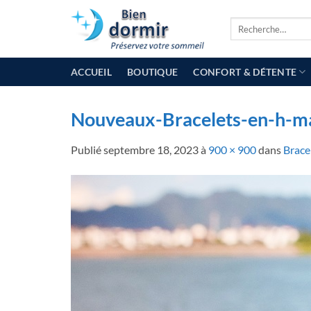
Passer
Recherche
au
pour :
contenu
ACCUEIL
BOUTIQUE
CONFORT & DÉTENTE
Nouveaux-Bracelets-en-h-ma
Publié
septembre 18, 2023
à
900 × 900
dans
Brace