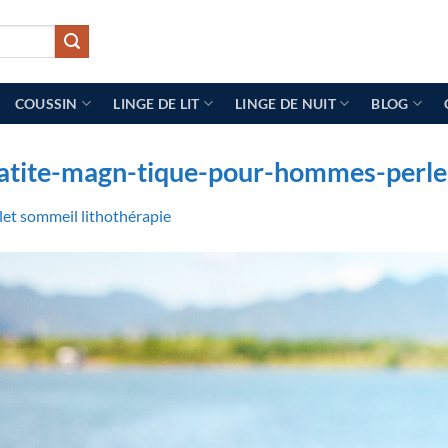
COUSSIN
LINGE DE LIT
LINGE DE NUIT
BLOG
tite-magn-tique-pour-hommes-perles-
let sommeil lithothérapie