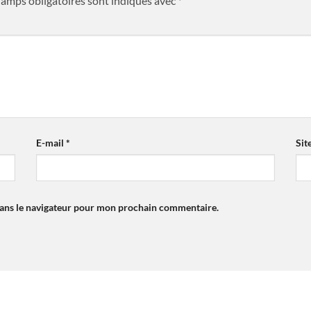
hamps obligatoires sont indiqués avec
*
E-mail
*
Sit
dans le navigateur pour mon prochain commentaire.