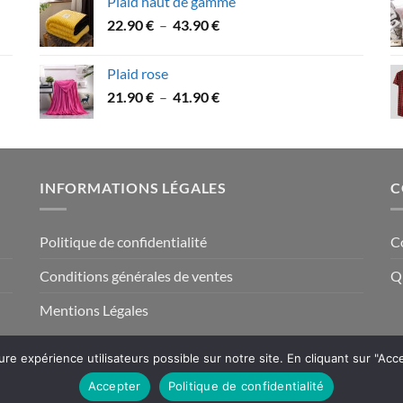
Plaid haut de gamme
Plage
22.90
€
–
43.90
€
de
prix :
Plaid rose
22.90 €
Plage
21.90
€
–
41.90
€
à
de
43.90 €
prix :
21.90 €
à
INFORMATIONS LÉGALES
C
41.90 €
Politique de confidentialité
C
Conditions générales de ventes
Q
Mentions Légales
eure expérience utilisateurs possible sur notre site. En cliquant sur "Acc
Accepter
Politique de confidentialité