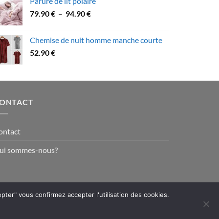
Parure de lit polaire
58.90 €
Plage
79.90
€
–
94.90
€
à
de
109.90 €
prix :
Chemise de nuit homme manche courte
79.90 €
52.90
€
à
94.90 €
ONTACT
ontact
ui sommes-nous?
epter" vous confirmez accepter l'utilisation des cookies.
Visa
MasterCard
American
PayPal
Stripe
Express