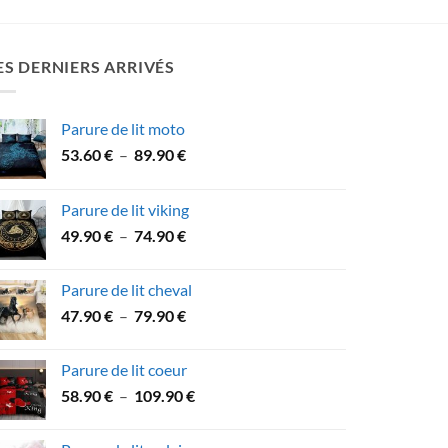
ES DERNIERS ARRIVÉS
Parure de lit moto
Plage
53.60
€
–
89.90
€
de
prix :
Parure de lit viking
53.60 €
Plage
49.90
€
–
74.90
€
à
de
89.90 €
prix :
Parure de lit cheval
49.90 €
Plage
47.90
€
–
79.90
€
à
de
74.90 €
prix :
Parure de lit coeur
47.90 €
Plage
58.90
€
–
109.90
€
à
de
79.90 €
prix :