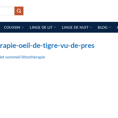
COUSSIN
LINGE DE LIT
LINGE DE NUIT
BLOG
rapie-oeil-de-tigre-vu-de-pres
let sommeil lithothérapie