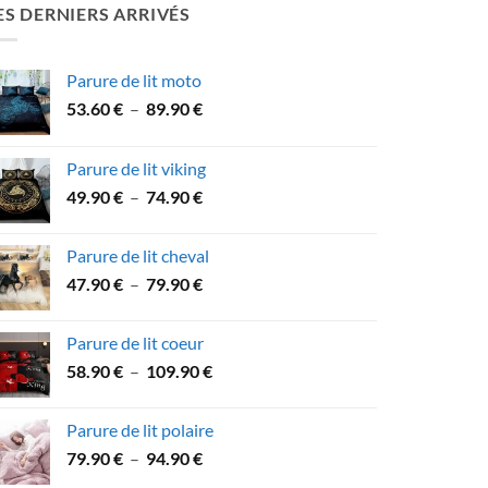
ES DERNIERS ARRIVÉS
Parure de lit moto
Plage
53.60
€
–
89.90
€
de
prix :
Parure de lit viking
53.60 €
Plage
49.90
€
–
74.90
€
à
de
89.90 €
prix :
Parure de lit cheval
49.90 €
Plage
47.90
€
–
79.90
€
à
de
74.90 €
prix :
Parure de lit coeur
47.90 €
Plage
58.90
€
–
109.90
€
à
de
79.90 €
prix :
Parure de lit polaire
58.90 €
Plage
79.90
€
–
94.90
€
à
de
109.90 €