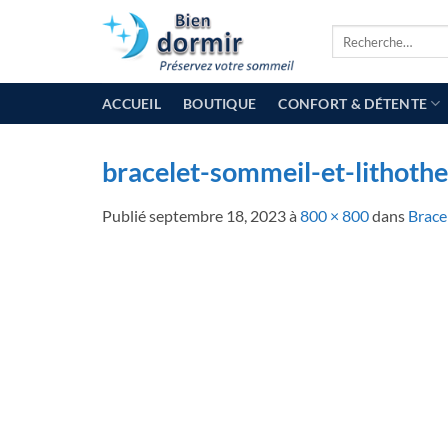
Passer
Recherche
au
pour :
contenu
ACCUEIL
BOUTIQUE
CONFORT & DÉTENTE
bracelet-sommeil-et-lithothe
Publié
septembre 18, 2023
à
800 × 800
dans
Brace