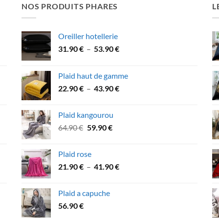
NOS PRODUITS PHARES
L
Oreiller hotellerie
Plage
31.90
€
–
53.90
€
de
prix :
Plaid haut de gamme
31.90 €
Plage
22.90
€
–
43.90
€
à
de
53.90 €
prix :
Plaid kangourou
22.90 €
Le
Le
64.90
€
59.90
€
à
prix
prix
43.90 €
initial
actuel
Plaid rose
était :
est :
Plage
21.90
€
–
41.90
€
64.90 €.
59.90 €.
de
prix :
Plaid a capuche
21.90 €
56.90
€
à
41.90 €