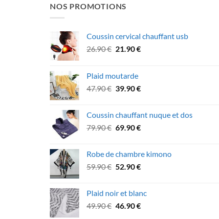
NOS PROMOTIONS
Coussin cervical chauffant usb
Le
Le
26.90
€
21.90
€
prix
prix
initial
actuel
Plaid moutarde
était :
est :
Le
Le
47.90
€
39.90
€
26.90 €.
21.90 €.
prix
prix
initial
actuel
Coussin chauffant nuque et dos
était :
est :
Le
Le
79.90
€
69.90
€
47.90 €.
39.90 €.
prix
prix
initial
actuel
Robe de chambre kimono
était :
est :
Le
Le
59.90
€
52.90
€
79.90 €.
69.90 €.
prix
prix
initial
actuel
Plaid noir et blanc
était :
est :
Le
Le
49.90
€
46.90
€
59.90 €.
52.90 €.
prix
prix