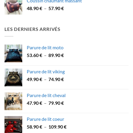
Coussin chauffant massant
39.90 €
Plage
48.90
€
–
57.90
€
à
de
49.90 €
prix :
48.90 €
LES DERNIERS ARRIVÉS
à
57.90 €
Parure de lit moto
Plage
53.60
€
–
89.90
€
de
prix :
Parure de lit viking
53.60 €
Plage
49.90
€
–
74.90
€
à
de
89.90 €
prix :
Parure de lit cheval
49.90 €
Plage
47.90
€
–
79.90
€
à
de
74.90 €
prix :
Parure de lit coeur
47.90 €
Plage
58.90
€
–
109.90
€
à
de