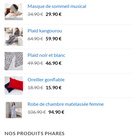
initial
actuel
Masque de sommeil musical
était :
est :
Le
Le
34.90
€
29.90
€
74.90 €.
62.90 €.
prix
prix
initial
actuel
Plaid kangourou
était :
est :
Le
Le
64.90
€
59.90
€
34.90 €.
29.90 €.
prix
prix
initial
actuel
Plaid noir et blanc
était :
est :
Le
Le
49.90
€
46.90
€
64.90 €.
59.90 €.
prix
prix
initial
actuel
Oreiller gonflable
était :
est :
Le
Le
18.90
€
15.90
€
49.90 €.
46.90 €.
prix
prix
initial
actuel
Robe de chambre matelassée femme
était :
est :
Le
Le
106.90
€
94.90
€
18.90 €.
15.90 €.
prix
prix
initial
actuel
était :
est :
NOS PRODUITS PHARES