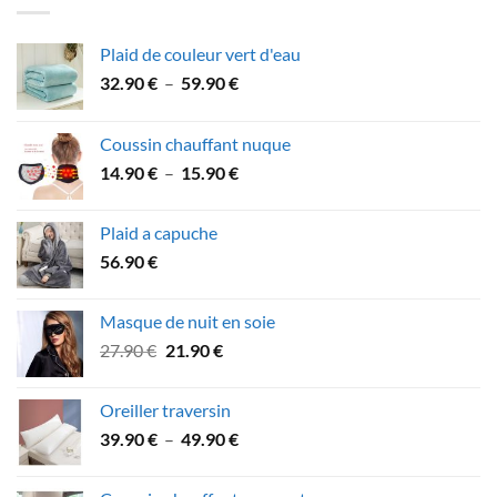
106.90 €.
94.90 €.
Plaid de couleur vert d'eau
Plage
32.90
€
–
59.90
€
de
prix :
Coussin chauffant nuque
32.90 €
Plage
14.90
€
–
15.90
€
à
de
59.90 €
prix :
Plaid a capuche
14.90 €
56.90
€
à
15.90 €
Masque de nuit en soie
Le
Le
27.90
€
21.90
€
prix
prix
initial
actuel
Oreiller traversin
était :
est :
Plage
39.90
€
–
49.90
€
27.90 €.
21.90 €.
de
prix :