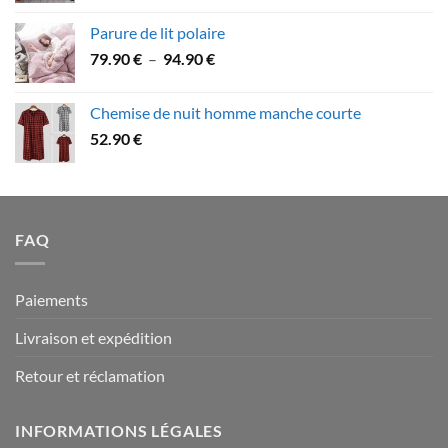
79.90 €
prix :
Parure de lit polaire
58.90 €
Plage
79.90
€
–
94.90
€
à
de
109.90 €
prix :
Chemise de nuit homme manche courte
79.90 €
52.90
€
à
94.90 €
FAQ
Paiements
Livraison et expédition
Retour et réclamation
INFORMATIONS LÉGALES