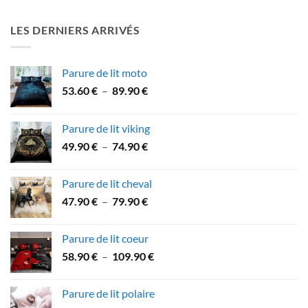
prix :
39.90 €
LES DERNIERS ARRIVÉS
à
49.90 €
Parure de lit moto
Plage
53.60
€
–
89.90
€
de
prix :
Parure de lit viking
53.60 €
Plage
49.90
€
–
74.90
€
à
de
89.90 €
prix :
Parure de lit cheval
49.90 €
Plage
47.90
€
–
79.90
€
à
de
74.90 €
prix :
Parure de lit coeur
47.90 €
Plage
58.90
€
–
109.90
€
à
de
79.90 €
prix :
Parure de lit polaire
58.90 €