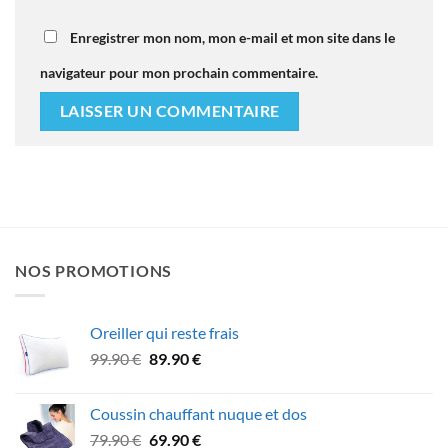
Enregistrer mon nom, mon e-mail et mon site dans le
navigateur pour mon prochain commentaire.
NOS PROMOTIONS
Oreiller qui reste frais
Le
Le
99.90
€
89.90
€
prix
prix
initial
actuel
Coussin chauffant nuque et dos
était :
est :
Le
Le
79.90
€
69.90
€
99.90 €.
89.90 €.