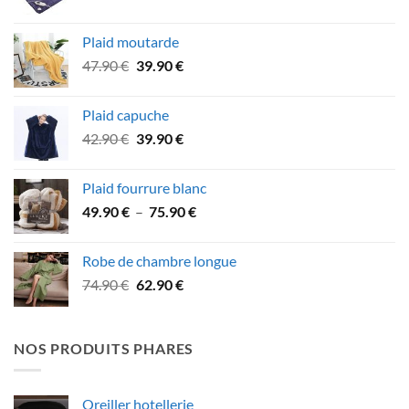
prix
prix
initial
actuel
Plaid moutarde
était :
est :
Le
Le
47.90
€
39.90
€
79.90 €.
69.90 €.
prix
prix
initial
actuel
Plaid capuche
était :
est :
Le
Le
42.90
€
39.90
€
47.90 €.
39.90 €.
prix
prix
initial
actuel
Plaid fourrure blanc
était :
est :
Plage
49.90
€
–
75.90
€
42.90 €.
39.90 €.
de
prix :
Robe de chambre longue
49.90 €
Le
Le
74.90
€
62.90
€
à
prix
prix
75.90 €
initial
actuel
était :
est :
NOS PRODUITS PHARES
74.90 €.
62.90 €.
Oreiller hotellerie