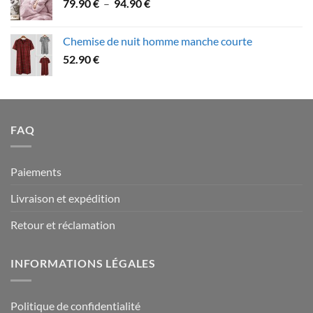
Plage
79.90
€
–
94.90
€
à
de
109.90 €
prix :
Chemise de nuit homme manche courte
79.90 €
52.90
€
à
94.90 €
FAQ
Paiements
Livraison et expédition
Retour et réclamation
INFORMATIONS LÉGALES
Politique de confidentialité