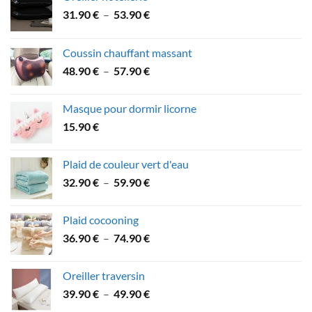
Plage
31.90
€
–
53.90
€
de
prix :
Coussin chauffant massant
31.90 €
Plage
48.90
€
–
57.90
€
à
de
53.90 €
prix :
Masque pour dormir licorne
48.90 €
15.90
€
à
57.90 €
Plaid de couleur vert d'eau
Plage
32.90
€
–
59.90
€
de
prix :
Plaid cocooning
32.90 €
Plage
36.90
€
–
74.90
€
à
de
59.90 €
prix :
Oreiller traversin
36.90 €
Plage
39.90
€
–
49.90
€
à
de
74.90 €