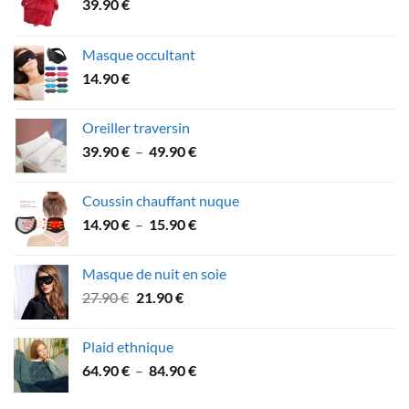
39.90
€
Masque occultant
14.90
€
Oreiller traversin
Plage
39.90
€
–
49.90
€
de
prix :
Coussin chauffant nuque
39.90 €
Plage
14.90
€
–
15.90
€
à
de
49.90 €
prix :
Masque de nuit en soie
14.90 €
Le
Le
27.90
€
21.90
€
à
prix
prix
15.90 €
initial
actuel
Plaid ethnique
était :
est :
Plage
64.90
€
–
84.90
€
27.90 €.
21.90 €.
de
prix :