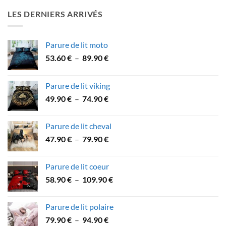
64.90 €
LES DERNIERS ARRIVÉS
à
84.90 €
Parure de lit moto
Plage
53.60
€
–
89.90
€
de
prix :
Parure de lit viking
53.60 €
Plage
49.90
€
–
74.90
€
à
de
89.90 €
prix :
Parure de lit cheval
49.90 €
Plage
47.90
€
–
79.90
€
à
de
74.90 €
prix :
Parure de lit coeur
47.90 €
Plage
58.90
€
–
109.90
€
à
de
79.90 €
prix :
Parure de lit polaire
58.90 €
Plage
79.90
€
–
94.90
€
à