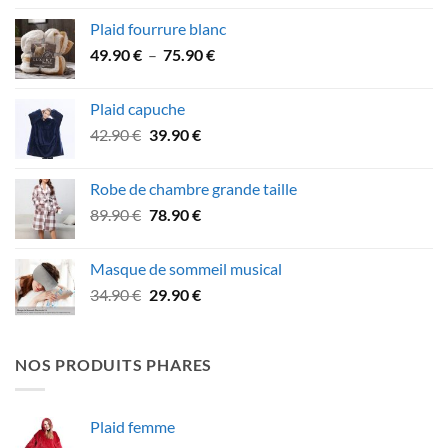
prix :
Plaid fourrure blanc
21.90 €
Plage
49.90
€
–
75.90
€
à
de
39.90 €
prix :
Plaid capuche
49.90 €
Le
Le
42.90
€
39.90
€
à
prix
prix
75.90 €
initial
actuel
Robe de chambre grande taille
était :
est :
Le
Le
89.90
€
78.90
€
42.90 €.
39.90 €.
prix
prix
initial
actuel
Masque de sommeil musical
était :
est :
Le
Le
34.90
€
29.90
€
89.90 €.
78.90 €.
prix
prix
initial
actuel
était :
est :
NOS PRODUITS PHARES
34.90 €.
29.90 €.
Plaid femme