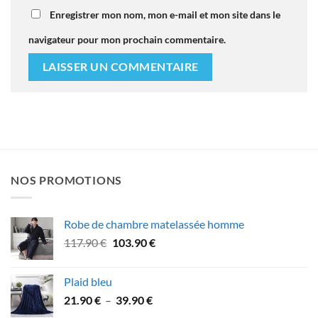
Enregistrer mon nom, mon e-mail et mon site dans le
navigateur pour mon prochain commentaire.
NOS PROMOTIONS
Robe de chambre matelassée homme
Le
Le
117.90
€
103.90
€
prix
prix
initial
actuel
Plaid bleu
était :
est :
Plage
21.90
€
–
39.90
€
117.90 €.
103.90 €.
de