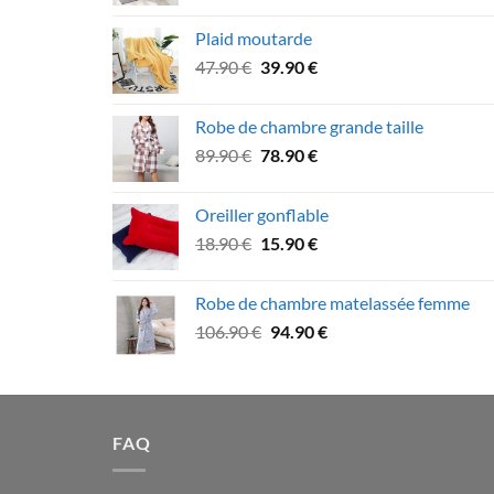
prix
prix
initial
actuel
Plaid moutarde
était :
est :
Le
Le
47.90
€
39.90
€
64.90 €.
59.90 €.
prix
prix
initial
actuel
Robe de chambre grande taille
était :
est :
Le
Le
89.90
€
78.90
€
47.90 €.
39.90 €.
prix
prix
initial
actuel
Oreiller gonflable
était :
est :
Le
Le
18.90
€
15.90
€
89.90 €.
78.90 €.
prix
prix
initial
actuel
Robe de chambre matelassée femme
était :
est :
Le
Le
106.90
€
94.90
€
18.90 €.
15.90 €.
prix
prix
initial
actuel
était :
est :
106.90 €.
94.90 €.
FAQ