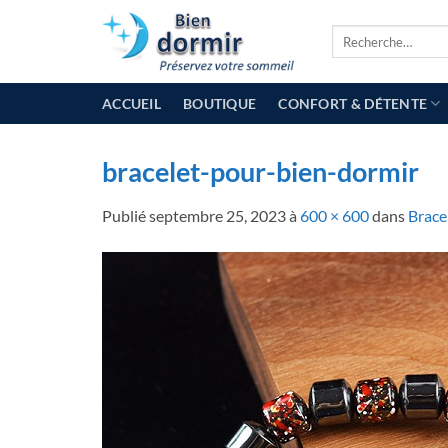
Passer
Recherche
au
pour :
contenu
ACCUEIL
BOUTIQUE
CONFORT & DÉTENTE
bracelet-pour-bien-dormir
Publié
septembre 25, 2023
à
600 × 600
dans
Brace