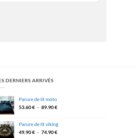
ES DERNIERS ARRIVÉS
Parure de lit moto
Plage
53.60
€
–
89.90
€
de
prix :
Parure de lit viking
53.60 €
Plage
49.90
€
–
74.90
€
à