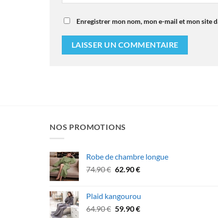
Enregistrer mon nom, mon e-mail et mon site 
NOS PROMOTIONS
Robe de chambre longue
Le
Le
74.90
€
62.90
€
prix
prix
initial
actuel
Plaid kangourou
était :
est :
Le
Le
64.90
€
59.90
€
74.90 €.
62.90 €.