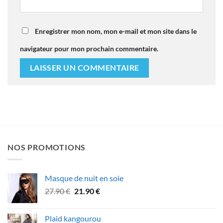
Enregistrer mon nom, mon e-mail et mon site dans le
navigateur pour mon prochain commentaire.
NOS PROMOTIONS
Masque de nuit en soie
Le
Le
27.90
€
21.90
€
prix
prix
initial
actuel
Plaid kangourou
était :
est :