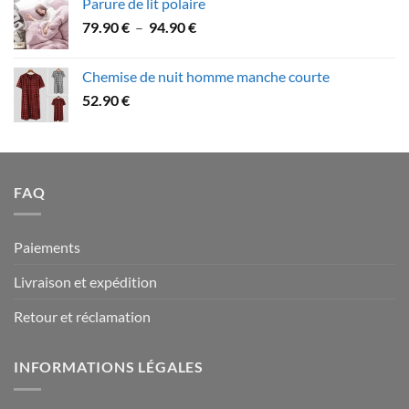
Parure de lit polaire
58.90 €
Plage
79.90
€
–
94.90
€
à
de
109.90 €
prix :
Chemise de nuit homme manche courte
79.90 €
52.90
€
à
94.90 €
FAQ
Paiements
Livraison et expédition
Retour et réclamation
INFORMATIONS LÉGALES