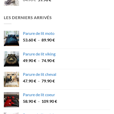
à
prix
prix
15.90 €
initial
actuel
était :
est :
LES DERNIERS ARRIVÉS
64.90 €.
59.90 €.
Parure de lit moto
Plage
53.60
€
–
89.90
€
de
prix :
Parure de lit viking
53.60 €
Plage
49.90
€
–
74.90
€
à
de
89.90 €
prix :
Parure de lit cheval
49.90 €
Plage
47.90
€
–
79.90
€
à
de
74.90 €
prix :
Parure de lit coeur
47.90 €
Plage
58.90
€
–
109.90
€
à
de
79.90 €
prix :