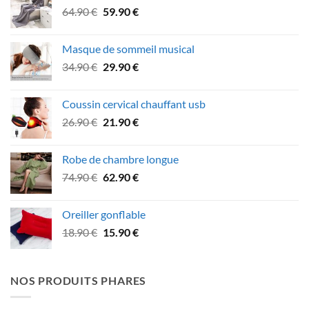
Le
Le
64.90
€
59.90
€
27.90 €.
21.90 €.
prix
prix
initial
actuel
Masque de sommeil musical
était :
est :
Le
Le
34.90
€
29.90
€
64.90 €.
59.90 €.
prix
prix
initial
actuel
Coussin cervical chauffant usb
était :
est :
Le
Le
26.90
€
21.90
€
34.90 €.
29.90 €.
prix
prix
initial
actuel
Robe de chambre longue
était :
est :
Le
Le
74.90
€
62.90
€
26.90 €.
21.90 €.
prix
prix
initial
actuel
Oreiller gonflable
était :
est :
Le
Le
18.90
€
15.90
€
74.90 €.
62.90 €.
prix
prix
initial
actuel
était :
est :
NOS PRODUITS PHARES
18.90 €.
15.90 €.