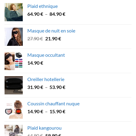
Plaid ethnique
Plage
64.90
€
–
84.90
€
de
prix :
Masque de nuit en soie
64.90 €
Le
Le
27.90
€
21.90
€
à
prix
prix
84.90 €
initial
actuel
Masque occultant
était :
est :
14.90
€
27.90 €.
21.90 €.
Oreiller hotellerie
Plage
31.90
€
–
53.90
€
de
prix :
Coussin chauffant nuque
31.90 €
Plage
14.90
€
–
15.90
€
à
de
53.90 €
prix :
Plaid kangourou
14.90 €
Le
Le
64.90
€
59.90
€