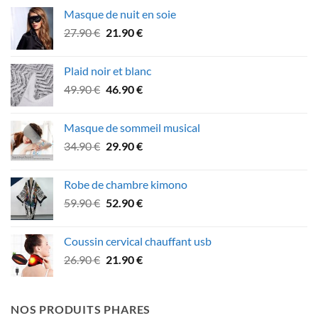
initial
actuel
Masque de nuit en soie
était :
est :
Le
Le
27.90
€
21.90
€
64.90 €.
59.90 €.
prix
prix
initial
actuel
Plaid noir et blanc
était :
est :
Le
Le
49.90
€
46.90
€
27.90 €.
21.90 €.
prix
prix
initial
actuel
Masque de sommeil musical
était :
est :
Le
Le
34.90
€
29.90
€
49.90 €.
46.90 €.
prix
prix
initial
actuel
Robe de chambre kimono
était :
est :
Le
Le
59.90
€
52.90
€
34.90 €.
29.90 €.
prix
prix
initial
actuel
Coussin cervical chauffant usb
était :
est :
Le
Le
26.90
€
21.90
€
59.90 €.
52.90 €.
prix
prix
initial
actuel
était :
est :
NOS PRODUITS PHARES