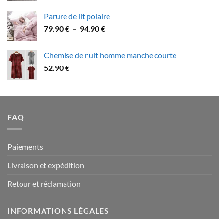
79.90 €
prix :
Parure de lit polaire
58.90 €
Plage
79.90
€
–
94.90
€
à
de
109.90 €
prix :
Chemise de nuit homme manche courte
79.90 €
52.90
€
à
94.90 €
FAQ
Paiements
Livraison et expédition
Retour et réclamation
INFORMATIONS LÉGALES