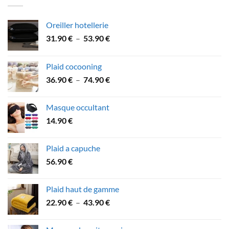
26.90 €.
21.90 €.
Oreiller hotellerie
Plage
31.90
€
–
53.90
€
de
prix :
Plaid cocooning
31.90 €
Plage
36.90
€
–
74.90
€
à
de
53.90 €
prix :
Masque occultant
36.90 €
14.90
€
à
74.90 €
Plaid a capuche
56.90
€
Plaid haut de gamme
Plage
22.90
€
–
43.90
€
de
prix :