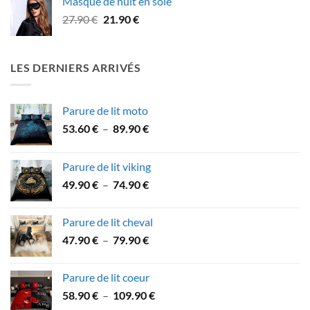
Masque de nuit en soie
22.90 €
Le
Le
27.90
€
21.90
€
à
prix
prix
43.90 €
initial
actuel
était :
est :
LES DERNIERS ARRIVÉS
27.90 €.
21.90 €.
Parure de lit moto
Plage
53.60
€
–
89.90
€
de
prix :
Parure de lit viking
53.60 €
Plage
49.90
€
–
74.90
€
à
de
89.90 €
prix :
Parure de lit cheval
49.90 €
Plage
47.90
€
–
79.90
€
à
de
74.90 €
prix :
Parure de lit coeur
47.90 €
Plage
58.90
€
–
109.90
€
à
de