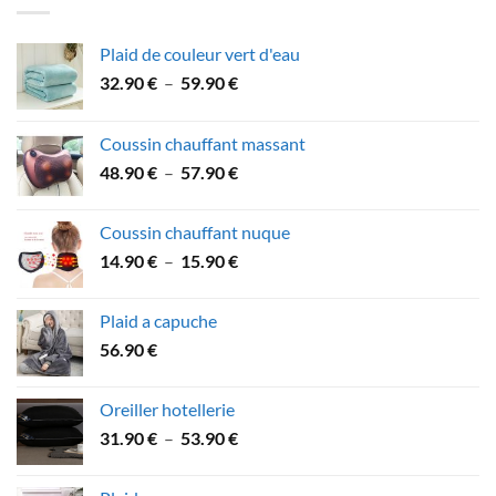
26.90 €.
21.90 €.
Plaid de couleur vert d'eau
Plage
32.90
€
–
59.90
€
de
prix :
Coussin chauffant massant
32.90 €
Plage
48.90
€
–
57.90
€
à
de
59.90 €
prix :
Coussin chauffant nuque
48.90 €
Plage
14.90
€
–
15.90
€
à
de
57.90 €
prix :
Plaid a capuche
14.90 €
56.90
€
à
15.90 €
Oreiller hotellerie
Plage
31.90
€
–
53.90
€
de
prix :