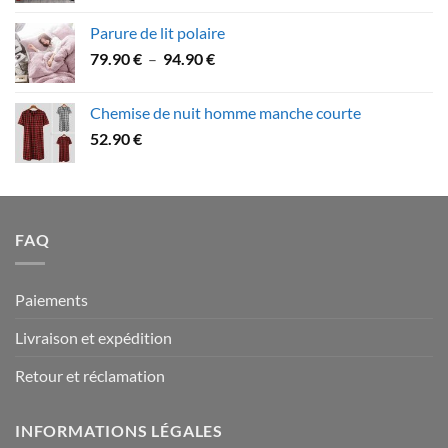
79.90 €
prix :
Parure de lit polaire
58.90 €
Plage
79.90
€
–
94.90
€
à
de
109.90 €
prix :
Chemise de nuit homme manche courte
79.90 €
52.90
€
à
94.90 €
FAQ
Paiements
Livraison et expédition
Retour et réclamation
INFORMATIONS LÉGALES