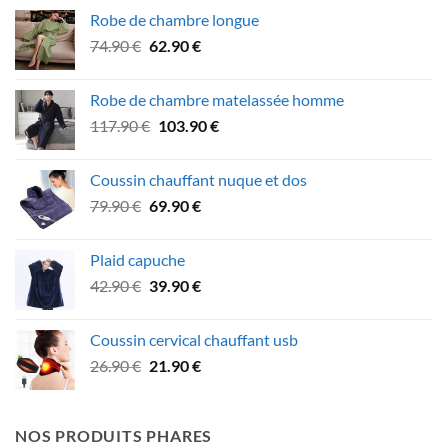
initial
actuel
Robe de chambre longue
était :
est :
Le
Le
74.90
€
62.90
€
27.90 €.
21.90 €.
prix
prix
initial
actuel
Robe de chambre matelassée homme
était :
est :
Le
Le
117.90
€
103.90
€
74.90 €.
62.90 €.
prix
prix
initial
actuel
Coussin chauffant nuque et dos
était :
est :
Le
Le
79.90
€
69.90
€
117.90 €.
103.90 €.
prix
prix
initial
actuel
Plaid capuche
était :
est :
Le
Le
42.90
€
39.90
€
79.90 €.
69.90 €.
prix
prix
initial
actuel
Coussin cervical chauffant usb
était :
est :
Le
Le
26.90
€
21.90
€
42.90 €.
39.90 €.
prix
prix
initial
actuel
était :
est :
NOS PRODUITS PHARES