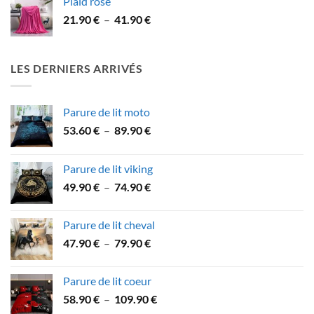
Plaid rose
31.90 €
Plage
21.90
€
–
41.90
€
à
de
53.90 €
prix :
21.90 €
LES DERNIERS ARRIVÉS
à
41.90 €
Parure de lit moto
Plage
53.60
€
–
89.90
€
de
prix :
Parure de lit viking
53.60 €
Plage
49.90
€
–
74.90
€
à
de
89.90 €
prix :
Parure de lit cheval
49.90 €
Plage
47.90
€
–
79.90
€
à
de
74.90 €
prix :
Parure de lit coeur
47.90 €
Plage
58.90
€
–
109.90
€
à
de