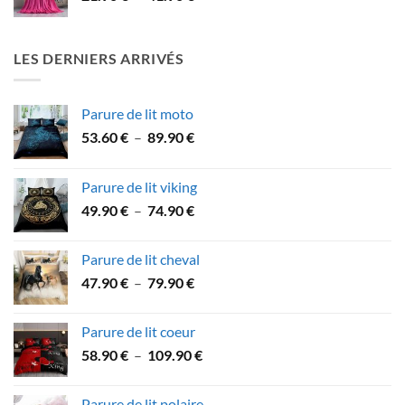
de
prix :
21.90 €
LES DERNIERS ARRIVÉS
à
41.90 €
Parure de lit moto
Plage
53.60
€
–
89.90
€
de
prix :
Parure de lit viking
53.60 €
Plage
49.90
€
–
74.90
€
à
de
89.90 €
prix :
Parure de lit cheval
49.90 €
Plage
47.90
€
–
79.90
€
à
de
74.90 €
prix :
Parure de lit coeur
47.90 €
Plage
58.90
€
–
109.90
€
à
de
79.90 €
prix :
Parure de lit polaire