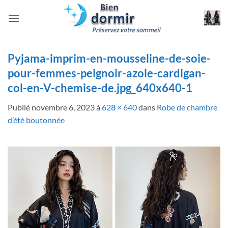
Passer
au
contenu
Pyjama-imprim-en-mousseline-de-soie-
pour-femmes-peignoir-azole-cardigan-
col-en-V-chemise-de.jpg_640x640-1
Publié
novembre 6, 2023
à
628 × 640
dans
Robe de chambre
d’été boutonnée