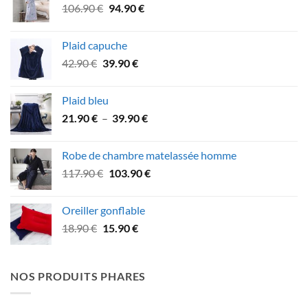
Le
Le
106.90
€
94.90
€
74.90 €.
62.90 €.
prix
prix
initial
actuel
Plaid capuche
était :
est :
Le
Le
42.90
€
39.90
€
106.90 €.
94.90 €.
prix
prix
initial
actuel
Plaid bleu
était :
est :
Plage
21.90
€
–
39.90
€
42.90 €.
39.90 €.
de
prix :
Robe de chambre matelassée homme
21.90 €
Le
Le
117.90
€
103.90
€
à
prix
prix
39.90 €
initial
actuel
Oreiller gonflable
était :
est :
Le
Le
18.90
€
15.90
€
117.90 €.
103.90 €.
prix
prix
initial
actuel
était :
est :
NOS PRODUITS PHARES
18.90 €.
15.90 €.