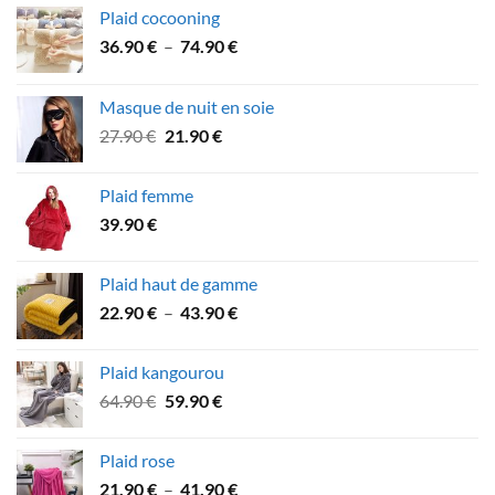
Plaid cocooning
Plage
36.90
€
–
74.90
€
de
prix :
Masque de nuit en soie
36.90 €
Le
Le
27.90
€
21.90
€
à
prix
prix
74.90 €
initial
actuel
Plaid femme
était :
est :
39.90
€
27.90 €.
21.90 €.
Plaid haut de gamme
Plage
22.90
€
–
43.90
€
de
prix :
Plaid kangourou
22.90 €
Le
Le
64.90
€
59.90
€
à
prix
prix
43.90 €
initial
actuel
Plaid rose
était :
est :
Plage
21.90
€
–
41.90
€
64.90 €.
59.90 €.