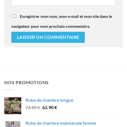
Enregistrer mon nom, mon e-mail et mon site dans le
navigateur pour mon prochain commentaire.
NOS PROMOTIONS
Robe de chambre longue
Le
Le
74.90
€
62.90
€
prix
prix
initial
actuel
Robe de chambre matelassée femme
était :
est :