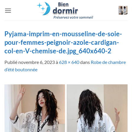
Passer
au
contenu
Pyjama-imprim-en-mousseline-de-soie-
pour-femmes-peignoir-azole-cardigan-
col-en-V-chemise-de.jpg_640x640-2
Publié
novembre 6, 2023
à
628 × 640
dans
Robe de chambre
d’été boutonnée