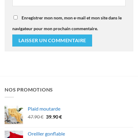
Enregistrer mon nom, mon e-mail et mon site dans le
navigateur pour mon prochain commentaire.
NOS PROMOTIONS
Plaid moutarde
Le
Le
47.90
€
39.90
€
prix
prix
initial
actuel
Oreiller gonflable
était :
est :