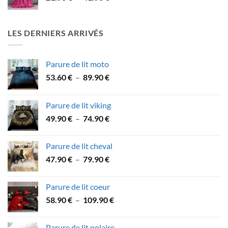
de
15.90 €
prix :
21.90 €
LES DERNIERS ARRIVÉS
à
41.90 €
Parure de lit moto
Plage
53.60
€
–
89.90
€
de
prix :
Parure de lit viking
53.60 €
Plage
49.90
€
–
74.90
€
à
de
89.90 €
prix :
Parure de lit cheval
49.90 €
Plage
47.90
€
–
79.90
€
à
de
74.90 €
prix :
Parure de lit coeur
47.90 €
Plage
58.90
€
–
109.90
€
à
de
79.90 €
prix :
Parure de lit polaire