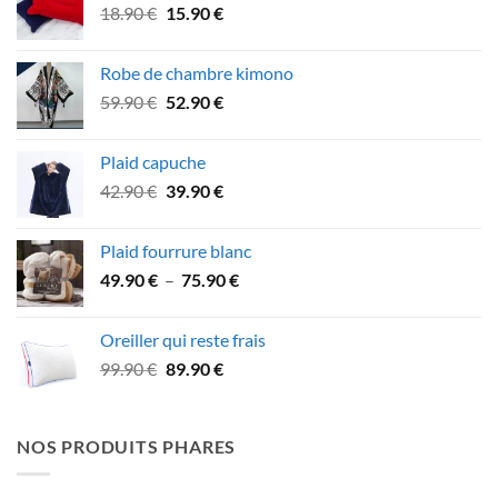
Le
Le
18.90
€
15.90
€
47.90 €.
39.90 €.
prix
prix
initial
actuel
Robe de chambre kimono
était :
est :
Le
Le
59.90
€
52.90
€
18.90 €.
15.90 €.
prix
prix
initial
actuel
Plaid capuche
était :
est :
Le
Le
42.90
€
39.90
€
59.90 €.
52.90 €.
prix
prix
initial
actuel
Plaid fourrure blanc
était :
est :
Plage
49.90
€
–
75.90
€
42.90 €.
39.90 €.
de
prix :
Oreiller qui reste frais
49.90 €
Le
Le
99.90
€
89.90
€
à
prix
prix
75.90 €
initial
actuel
était :
est :
NOS PRODUITS PHARES
99.90 €.
89.90 €.