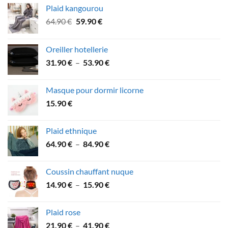
Plaid kangourou
Le
Le
64.90
€
59.90
€
prix
prix
initial
actuel
Oreiller hotellerie
était :
est :
Plage
31.90
€
–
53.90
€
64.90 €.
59.90 €.
de
prix :
Masque pour dormir licorne
31.90 €
15.90
€
à
53.90 €
Plaid ethnique
Plage
64.90
€
–
84.90
€
de
prix :
Coussin chauffant nuque
64.90 €
Plage
14.90
€
–
15.90
€
à
de
84.90 €
prix :
Plaid rose
14.90 €
Plage
21.90
€
–
41.90
€
à