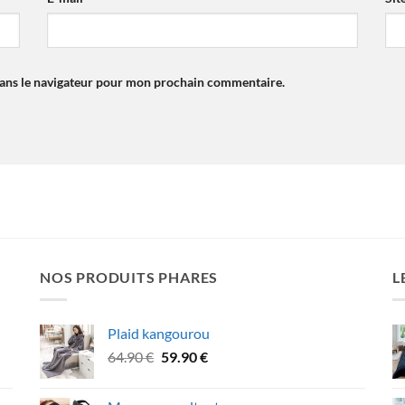
dans le navigateur pour mon prochain commentaire.
NOS PRODUITS PHARES
L
Plaid kangourou
Le
Le
64.90
€
59.90
€
prix
prix
initial
actuel