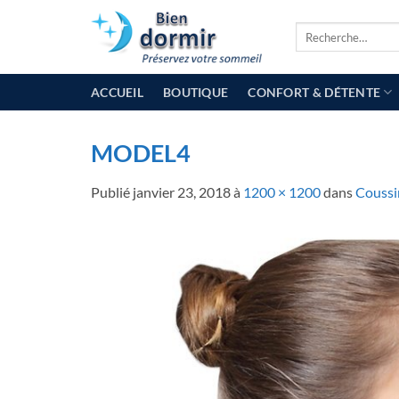
Passer
Recherche
au
pour :
contenu
ACCUEIL
BOUTIQUE
CONFORT & DÉTENTE
MODEL4
Publié
janvier 23, 2018
à
1200 × 1200
dans
Coussin