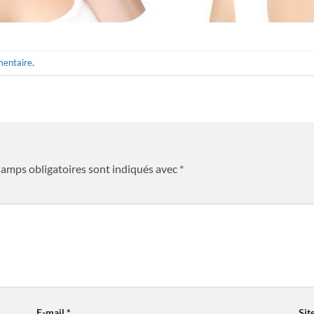
mentaire
.
hamps obligatoires sont indiqués avec
*
E-mail
*
Sit