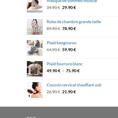
Masque de sommeil musical
21.90 €
Le
Le
34.90
€
29.90
€
à
prix
prix
39.90 €
initial
actuel
Robe de chambre grande taille
était :
est :
Le
Le
89.90
€
78.90
€
34.90 €.
29.90 €.
prix
prix
initial
actuel
Plaid kangourou
était :
est :
Le
Le
64.90
€
59.90
€
89.90 €.
78.90 €.
prix
prix
initial
actuel
Plaid fourrure blanc
était :
est :
Plage
49.90
€
–
75.90
€
64.90 €.
59.90 €.
de
prix :
Coussin cervical chauffant usb
49.90 €
Le
Le
26.90
€
21.90
€
à
prix
prix
75.90 €
initial
actuel
était :
est :
26.90 €.
21.90 €.