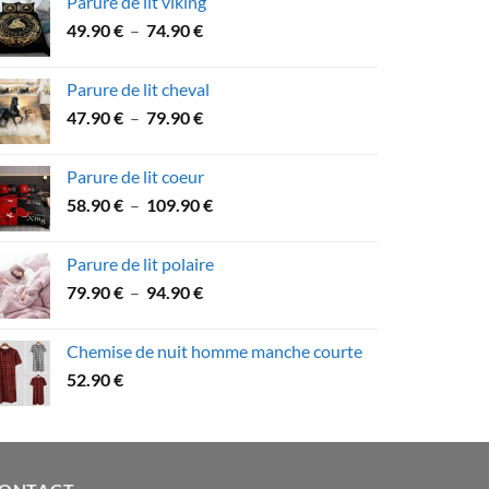
Parure de lit viking
53.60 €
Plage
49.90
€
–
74.90
€
à
de
89.90 €
prix :
Parure de lit cheval
49.90 €
Plage
47.90
€
–
79.90
€
à
de
74.90 €
prix :
Parure de lit coeur
47.90 €
Plage
58.90
€
–
109.90
€
à
de
79.90 €
prix :
Parure de lit polaire
58.90 €
Plage
79.90
€
–
94.90
€
à
de
109.90 €
prix :
Chemise de nuit homme manche courte
79.90 €
52.90
€
à
94.90 €