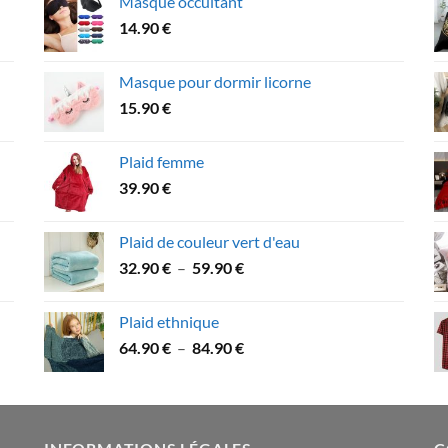
Masque occultant
était :
est :
14.90
€
64.90 €.
59.90 €.
Masque pour dormir licorne
15.90
€
Plaid femme
39.90
€
Plaid de couleur vert d'eau
Plage
32.90
€
–
59.90
€
de
prix :
Plaid ethnique
32.90 €
Plage
64.90
€
–
84.90
€
à
de
59.90 €
prix :
64.90 €
à