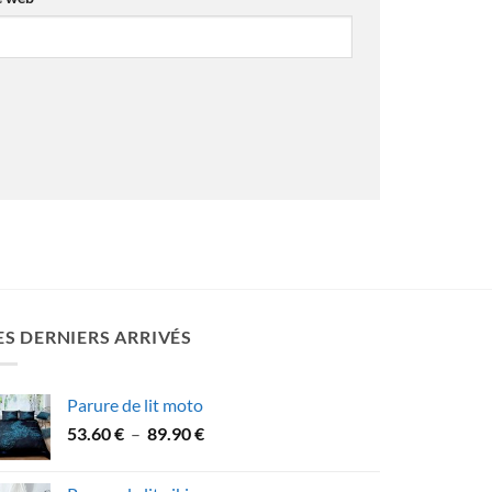
ES DERNIERS ARRIVÉS
Parure de lit moto
Plage
53.60
€
–
89.90
€
de
prix :