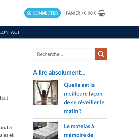
SE CONNECTER
PANIER /
0.00
€
CONTACT
A lire absolument...
Quelle est la
meilleure façon
faut
de se réveiller le
a
matin ?
Le matelas à
in. La
mémoire de
ales et