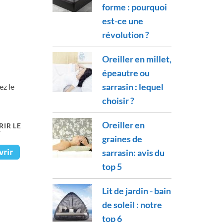
forme : pourquoi
est-ce une
révolution ?
Oreiller en millet,
épeautre ou
sarrasin : lequel
ez le
choisir ?
Oreiller en
IR LE
T
graines de
sarrasin: avis du
top 5
Lit de jardin - bain
de soleil : notre
top 6