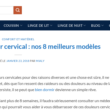
COUSSIN
LINGE DE LIT
LINGE DE NUIT
BLOG
CONFORT ET MATÉRIEL
 cervical : nos 8 meilleurs modèles
É LE
JANVIER 23, 2018
PAR
MIALY
 cervicales pour des raisons diverses et une chose est sûre, il ne 
et, dès que l’on ressent des raideurs ou des douleurs au niveau de l
ersiste, il se peut que
bien dormir
devienne un simple rêve.
endant plus de 8 semaines, il faudra sérieusement consulter un médec
n qui pourrait vous aider à vous débarrasser de ces douleurs cervic