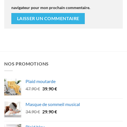
navigateur pour mon prochain commentaire.
NOS PROMOTIONS
Plaid moutarde
Le
Le
47.90
€
39.90
€
prix
prix
initial
actuel
Masque de sommeil musical
était :
est :
Le
Le
34.90
€
29.90
€
47.90 €.
39.90 €.
prix
prix
initial
actuel
Plaid bleu