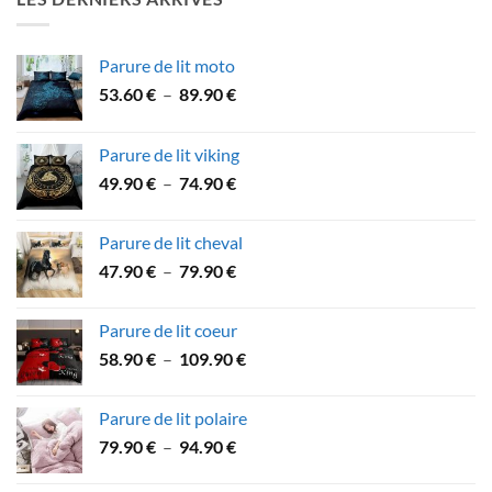
à
53.90 €
Parure de lit moto
Plage
53.60
€
–
89.90
€
de
prix :
Parure de lit viking
53.60 €
Plage
49.90
€
–
74.90
€
à
de
89.90 €
prix :
Parure de lit cheval
49.90 €
Plage
47.90
€
–
79.90
€
à
de
74.90 €
prix :
Parure de lit coeur
47.90 €
Plage
58.90
€
–
109.90
€
à
de
79.90 €
prix :
Parure de lit polaire
58.90 €
Plage
79.90
€
–
94.90
€
à
de
109.90 €
prix :