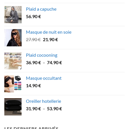
prix :
Plaid a capuche
39.90 €
56.90
€
à
49.90 €
Masque de nuit en soie
Le
Le
27.90
€
21.90
€
prix
prix
initial
actuel
Plaid cocooning
était :
est :
Plage
36.90
€
–
74.90
€
27.90 €.
21.90 €.
de
prix :
Masque occultant
36.90 €
14.90
€
à
74.90 €
Oreiller hotellerie
Plage
31.90
€
–
53.90
€
de
prix :
31.90 €
LES DERNIERS ARRIVÉS