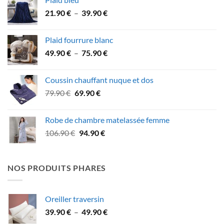
était :
est :
Plage
21.90
€
–
39.90
€
34.90 €.
29.90 €.
de
prix :
Plaid fourrure blanc
21.90 €
Plage
49.90
€
–
75.90
€
à
de
39.90 €
prix :
Coussin chauffant nuque et dos
49.90 €
Le
Le
79.90
€
69.90
€
à
prix
prix
75.90 €
initial
actuel
Robe de chambre matelassée femme
était :
est :
Le
Le
106.90
€
94.90
€
79.90 €.
69.90 €.
prix
prix
initial
actuel
était :
est :
NOS PRODUITS PHARES
106.90 €.
94.90 €.
Oreiller traversin
Plage
39.90
€
–
49.90
€
de