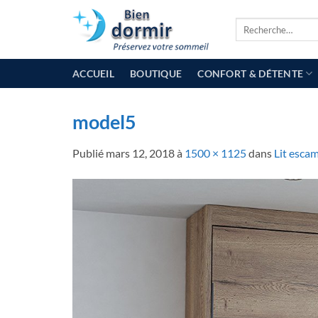
Passer
Recherche
au
pour :
contenu
ACCUEIL
BOUTIQUE
CONFORT & DÉTENTE
model5
Publié
mars 12, 2018
à
1500 × 1125
dans
Lit escam