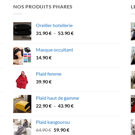
NOS PRODUITS PHARES
L
Oreiller hotellerie
Plage
31.90
€
–
53.90
€
de
prix :
Masque occultant
31.90 €
14.90
€
à
53.90 €
Plaid femme
39.90
€
Plaid haut de gamme
Plage
22.90
€
–
43.90
€
de
prix :
Plaid kangourou
22.90 €
Le
Le
64.90
€
59.90
€
à