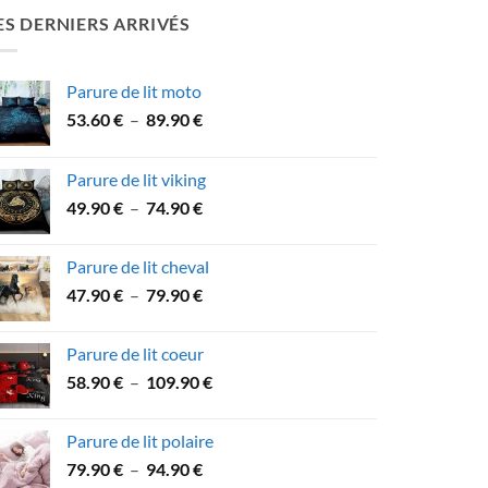
ES DERNIERS ARRIVÉS
Parure de lit moto
Plage
53.60
€
–
89.90
€
de
prix :
Parure de lit viking
53.60 €
Plage
49.90
€
–
74.90
€
à
de
89.90 €
prix :
Parure de lit cheval
49.90 €
Plage
47.90
€
–
79.90
€
à
de
74.90 €
prix :
Parure de lit coeur
47.90 €
Plage
58.90
€
–
109.90
€
à
de
79.90 €
prix :
Parure de lit polaire
58.90 €
Plage
79.90
€
–
94.90
€
à