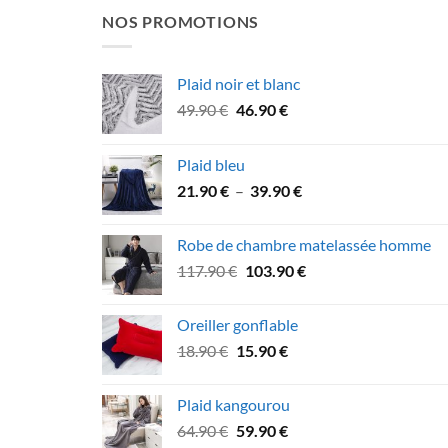
NOS PROMOTIONS
Plaid noir et blanc
Le
Le
49.90
€
46.90
€
prix
prix
initial
actuel
Plaid bleu
était :
est :
Plage
21.90
€
–
39.90
€
49.90 €.
46.90 €.
de
prix :
Robe de chambre matelassée homme
21.90 €
Le
Le
117.90
€
103.90
€
à
prix
prix
39.90 €
initial
actuel
Oreiller gonflable
était :
est :
Le
Le
18.90
€
15.90
€
117.90 €.
103.90 €.
prix
prix
initial
actuel
Plaid kangourou
était :
est :
Le
Le
64.90
€
59.90
€
18.90 €.
15.90 €.