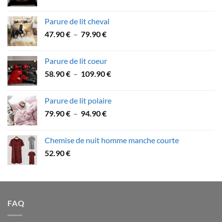
de
89.90 €
prix :
Parure de lit cheval
49.90 €
Plage
47.90
€
–
79.90
€
à
de
74.90 €
prix :
Parure de lit coeur
47.90 €
Plage
58.90
€
–
109.90
€
à
de
79.90 €
prix :
Parure de lit polaire
58.90 €
Plage
79.90
€
–
94.90
€
à
de
109.90 €
prix :
Chemise de nuit homme manche courte
79.90 €
52.90
€
à
94.90 €
FAQ