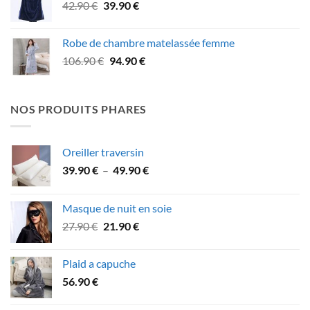
Le
Le
42.90
€
39.90
€
49.90 €.
46.90 €.
prix
prix
initial
actuel
Robe de chambre matelassée femme
était :
est :
Le
Le
106.90
€
94.90
€
42.90 €.
39.90 €.
prix
prix
initial
actuel
était :
est :
NOS PRODUITS PHARES
106.90 €.
94.90 €.
Oreiller traversin
Plage
39.90
€
–
49.90
€
de
prix :
Masque de nuit en soie
39.90 €
Le
Le
27.90
€
21.90
€
à
prix
prix
49.90 €
initial
actuel
Plaid a capuche
était :
est :
56.90
€
27.90 €.
21.90 €.