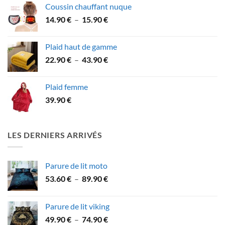
Coussin chauffant nuque
Plage
14.90
€
–
15.90
€
de
prix :
Plaid haut de gamme
14.90 €
Plage
22.90
€
–
43.90
€
à
de
15.90 €
prix :
Plaid femme
22.90 €
39.90
€
à
43.90 €
LES DERNIERS ARRIVÉS
Parure de lit moto
Plage
53.60
€
–
89.90
€
de
prix :
Parure de lit viking
53.60 €
Plage
49.90
€
–
74.90
€
à