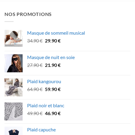
NOS PROMOTIONS
Masque de sommeil musical
Le
Le
34.90
€
29.90
€
prix
prix
initial
actuel
Masque de nuit en soie
était :
est :
Le
Le
27.90
€
21.90
€
34.90 €.
29.90 €.
prix
prix
initial
actuel
Plaid kangourou
était :
est :
Le
Le
64.90
€
59.90
€
27.90 €.
21.90 €.
prix
prix
initial
actuel
Plaid noir et blanc
était :
est :
Le
Le
49.90
€
46.90
€
64.90 €.
59.90 €.
prix
prix
initial
actuel
Plaid capuche
était :
est :