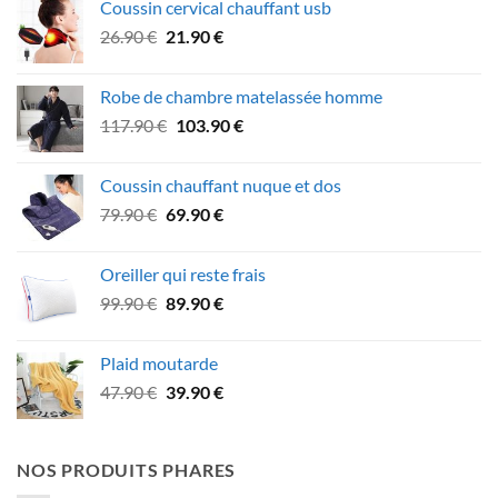
Coussin cervical chauffant usb
était :
est :
Le
Le
26.90
€
21.90
€
74.90 €.
62.90 €.
prix
prix
initial
actuel
Robe de chambre matelassée homme
était :
est :
Le
Le
117.90
€
103.90
€
26.90 €.
21.90 €.
prix
prix
initial
actuel
Coussin chauffant nuque et dos
était :
est :
Le
Le
79.90
€
69.90
€
117.90 €.
103.90 €.
prix
prix
initial
actuel
Oreiller qui reste frais
était :
est :
Le
Le
99.90
€
89.90
€
79.90 €.
69.90 €.
prix
prix
initial
actuel
Plaid moutarde
était :
est :
Le
Le
47.90
€
39.90
€
99.90 €.
89.90 €.
prix
prix
initial
actuel
était :
est :
NOS PRODUITS PHARES
47.90 €.
39.90 €.