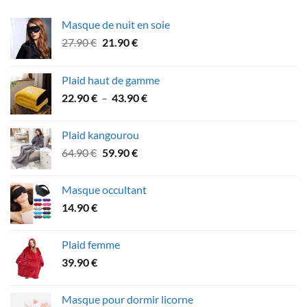
Masque de nuit en soie
Le
Le
27.90
€
21.90
€
prix
prix
initial
actuel
Plaid haut de gamme
était :
est :
Plage
22.90
€
–
43.90
€
27.90 €.
21.90 €.
de
prix :
Plaid kangourou
22.90 €
Le
Le
64.90
€
59.90
€
à
prix
prix
43.90 €
initial
actuel
Masque occultant
était :
est :
14.90
€
64.90 €.
59.90 €.
Plaid femme
39.90
€
Masque pour dormir licorne