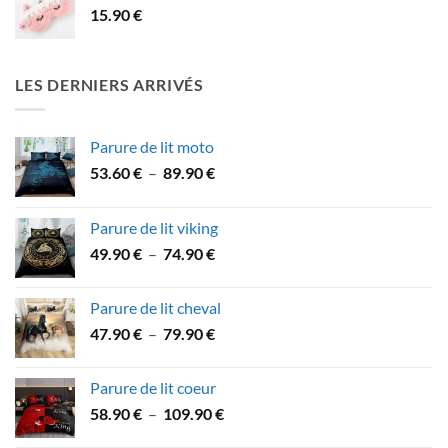
15.90
€
LES DERNIERS ARRIVÉS
Parure de lit moto
Plage
53.60
€
–
89.90
€
de
prix :
Parure de lit viking
53.60 €
Plage
49.90
€
–
74.90
€
à
de
89.90 €
prix :
Parure de lit cheval
49.90 €
Plage
47.90
€
–
79.90
€
à
de
74.90 €
prix :
Parure de lit coeur
47.90 €
Plage
58.90
€
–
109.90
€
à
de
79.90 €