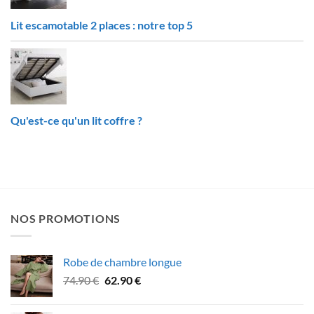
Lit escamotable 2 places : notre top 5
Qu'est-ce qu'un lit coffre ?
NOS PROMOTIONS
Robe de chambre longue
Le
Le
74.90
€
62.90
€
prix
prix
initial
actuel