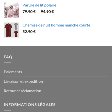
prix :
Parure de lit polaire
58.90 €
Plage
79.90
€
–
94.90
€
à
de
109.90 €
prix :
Chemise de nuit homme manche courte
79.90 €
52.90
€
à
94.90 €
FAQ
Paiements
Livraison et expédition
Retour et réclamation
INFORMATIONS LÉGALES